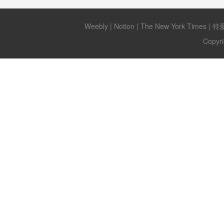
Weebly
|
Notion
|
The New York Times
|
特
Copyri