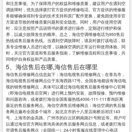
和注意事项。为了保障用户的权益和维修质量，建议用户在遇到空
调故障时，优先选择拨打官方提供的维修电话。官方提供的维修服
务能够确保得到专业的技术支持和原厂配件更换，避免因使用非官
方渠道导致的维修质量问题和安全隐患。同时，用户在使用空调
时，应注意按照产品说明书的要求进行操作，定期进行维护和保
养，以减少故障发生的概率。总之，海信空调维修电话为950售后
热线或售后服务热线。当遇到空调故障时，请及时拨打该电话，联
系专业维修人员进行处理，以确保空调的正常运行和使用体验。同
时，关注官方渠道和售后服务指南，了解维修流程和注意事项，共
同维护自身权益和产品质量。
5、海信售后在哪,海信售后在哪里
海信售后维修网点信息如下：海信电视售后维修网点：在青岛市，
海信电视售后维修网点位于东海西路17号。全国各地都设有海信电
视的销售维修网点，具体可以通过海信电视售后服务维修中心官网
（即海信电视售后官网）进行网上预约安装、故障报修、预约维修
和问题咨询，或者拨打海信全国客服热线4006-111-111查询距离
最近的售后服务网点。海信空调售后维修网点：海信空调的售后服
务网点遍布全国多个城市，如北京市的十八里店南桥后祁庄143
号、上海市的金高路、广州市的白云区鹤南路21号附近等。用户可
以通过海信官方网站查询具体的售后服务网点信息，或者拨打海信
空调售后服务网点（全国统一）24小时客服在线受理中心电话