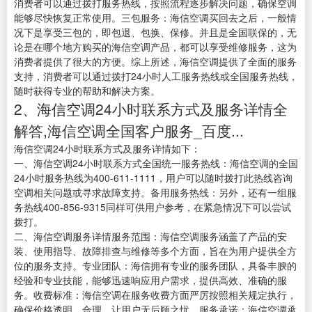
消费者可以通过拨打服务热线，按照流程逐步解决问题，确保空调
能够尽快恢复正常使用。三包服务：海信空调买回去之后，一般情
况下是享受三包的，即包退、包换、保修。并且是全国联保的，无
论是在哪个地方购买的海信空调产品，都可以享受维修服务，这为
消费者提供了很大的方便。综上所述，海信空调提供了全面的服务
支持，消费者可以通过拨打24小时人工服务热线或全国服务热线，
随时获得专业的帮助和解决方案。
2、海信空调24小时联系方式及服务详情全
解答,海信空调全国客户服务_百度...
海信空调24小时联系方式及服务详情如下：
一、海信空调24小时联系方式全国统一服务热线：海信空调的全国
24小时服务热线为400-611-1111，用户可以随时拨打此热线咨询
空调相关问题或寻求故障支持。备用服务热线：另外，还有一组服
务热线400-856-9315同样可供用户参考，在紧急情况下可以尝试
拨打。
二、海信空调服务详情服务范围：海信空调服务涵盖了产品的安
装、使用指导、故障排查与维修等多个方面，旨在为用户提供全方
位的服务支持。专业团队：海信拥有专业的服务团队，具备丰腴的
经验和专业技能，能够迅速响应用户需求，提供高效、准确的服
务。收费标准：海信空调在服务收费方面严厉按照相关规定执行，
确保价格透明、合理，让用户无后顾之忧。服务承诺：海信空调承