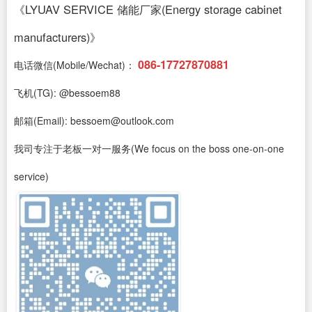
《LYUAV SERVICE 储能厂家(Energy storage cabinet
manufacturers)》
086-17727870881
电话微信(Mobile/Wechat)：
飞机(TG): @bessoem88
邮箱(Email): bessoem@outlook.com
我司专注于老板一对一服务(We focus on the boss one-on-one
service)