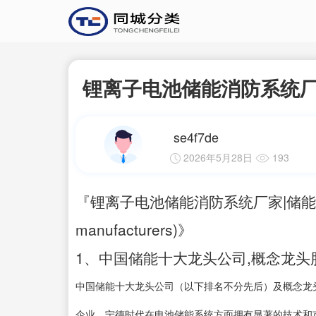
锂离子电池储能消防系统厂
se4f7de
2026年5月28日
193
『锂离子电池储能消防系统厂家|储能』《储能柜
manufacturers)》
1、中国储能十大龙头公司,概念龙头
中国储能十大龙头公司（以下排名不分先后）及概念龙
企业，宁德时代在电池储能系统方面拥有显著的技术和