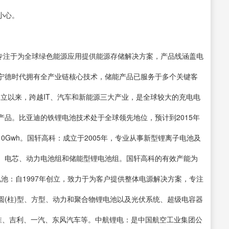
小心。
德，专注于为全球绿色能源应用提供能源存储解决方案，产品线涵盖电
宁德时代拥有全产业链核心技术，储能产品已服务于多个关键客
创立以来，跨越IT、汽车和新能源三大产业，是全球较大的充电电
品。比亚迪的铁锂电池技术处于全球领先地位，预计到2015年
10Gwh。国轩高科：成立于2005年，专业从事新型锂离子电池及
、电芯、动力电池组和储能型锂电池组。国轩高科的有效产能为
电池：自1997年创立，致力于为客户提供整体电源解决方案，专注
圆(柱)型、方型、动力和聚合物锂电池以及光伏系统、超级电容器
江淮、吉利、一汽、东风汽车等。中航锂电：是中国航空工业集团公