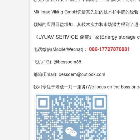
Minimax Viking GmbH凭借其先进的技术和
领域的应用日益增加，其技术实力和市场潜力得到了进
《LYUAV SERVICE 储能厂家(Energy storage cab
086-17727870881
电话微信(Mobile/Wechat)：
飞机(TG): @bessoem88
邮箱(Email): bessoem@outlook.com
我司专注于老板一对一服务(We focus on the boss one-on