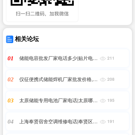
相关论坛
储能电容批发厂家电话多少|贴片电容
01
211
器474与473代表什么意思|艾薇特
仪征便携式储能焊机厂家批发价格,忻
02
208
州SEO,忻州SEO优化,忻州SEO公司,
忻州S
太原储能专用电池厂家电话|太原哪里
03
195
可以租电动车跑外卖?|艾薇特
上海奉贤宿舍空调维修电话|奉贤区四
04
191
团旁边空调维修加氟,空调移机,空调