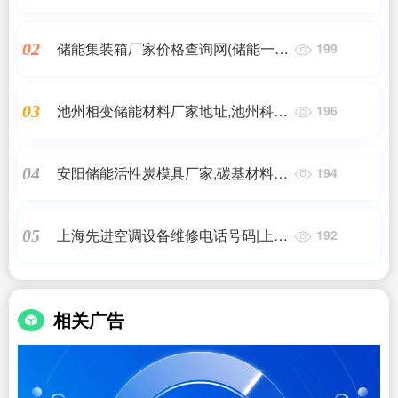
容储能式点焊机-电容储能式点焊机品
牌、图片、排行
储能集装箱厂家价格查询网(储能一体
02
199
柜I储能集装箱EMS能量系统(集成
PCS和BMS))艾薇特
池州相变储能材料厂家地址,池州科成
03
196
新材料开发有限公司,艾薇特
安阳储能活性炭模具厂家,碳基材料在
04
194
储能电池中的应用,储能
上海先进空调设备维修电话号码|上海
05
192
维修管道哪家比较专业?有谁清楚?
相关广告