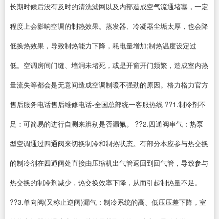
长期时候后没有及时的清洗滤网以及内部造成空气流通堵塞，一定
程度上会影响空调的制热效果。蒸发器、冷凝器尘垢太厚，也会降
低换热效果，导致制热能力下降，耗电量增加;制热温度设定过
低。空调房间门缝、墙洞未堵死，或是开窗开门频繁，造成室内热
量流失等都会是无意间造成空调制暖不强劲的原因。格力格力官方
售后服务电话售后维修电话-全国总部统一客服热线 ??1.制冷剂不
足：可简易的进行自测来辨别是否漏氟。 ??2.四通阀串气：热泵
型空调通过四通阀来切换制冷和制热状态。有部分本应参与热交换
的制冷剂在四通阀处直接由压缩机出气管返回到回气管，导致参与
热交换的制冷剂减少，热交换效率下降，从而引起制热量不足。
??3.单向阀(又称止逆阀)漏气：制冷系统的高、低压压差下降，室