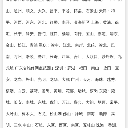
山、通州、顺义、大兴、昌平、平谷、怀柔、石景山 天津：和
平、河西、河东、河北、红桥、南开、滨海新区 上海：黄浦、徐
汇、长宁、静安、普陀、虹口、杨浦、闵行、宝山、嘉定、浦东、
金山、松江、青浦 重庆：渝中、江北、南岸、北碚、渝北、巴
南、万州、涪陵、黔江、长寿、江津、合川、大渡口、沙坪坝、九
龙坡 广东省维修网点范围↓ 深圳：罗湖、福田、南山、盐田、宝
安、龙岗、坪山、光明、龙华、大鹏 广州：天河、海珠、越秀、
横沥、白云、荔湾、番禺、黄埔、花都、增城、萝岗 东莞：莞
城、长安、南城、东城、虎门、万江、寮步、大朗、塘厦、常平、
大岭山、樟木头、石龙、松山湖 佛山：禅城、南海、顺德、高
明、三水 中山：石岐、东区、西区、南区、五桂山 珠海：香洲、