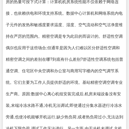
房的热量可按下式计算：计算机机房系统性能不仅依赖于网络连
接，也依赖供电和环境支持系统。数据中心计算机和网络系统内电
子元件的发热和敏感度要求温度、湿度、空气流动和空气洁净度维
持在严厉的范围内。精密空调是专为此目的而设计的。舒适性空调
偶尔也应用于这些场合;但通常是因为人们难以区分舒适性空调和
精密空调之间的差别在哪?到底有什么差别?舒适性空调系统包括普
通空调、住宅区中央空调和办公室与商用写字楼内的空气调节系
统。它们主要为工作人员提供舒适的环境。基站精密空调空调专业
生产商。原因:数据中心离心机组安装完成后,机房末端设备没有安
装,末端冷冻水路不通,冷机无法调试;即使通过分集水器进行冷冻水
旁通,也使冷机能够开机运行,缺少热负荷,或者热负荷过小,无法达到
冷机下限负荷,调试工作无法进行。另一方面,由于冷机未调试,主机