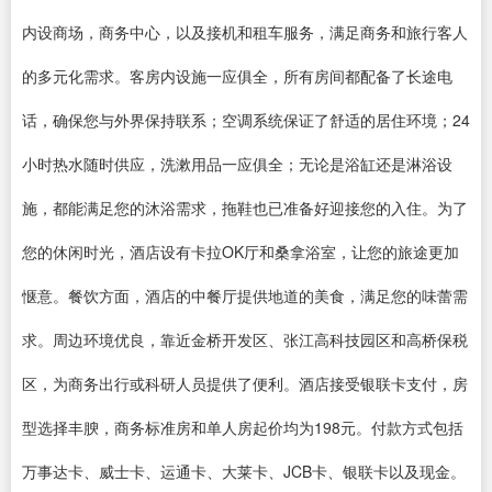
内设商场，商务中心，以及接机和租车服务，满足商务和旅行客人
的多元化需求。客房内设施一应俱全，所有房间都配备了长途电
话，确保您与外界保持联系；空调系统保证了舒适的居住环境；24
小时热水随时供应，洗漱用品一应俱全；无论是浴缸还是淋浴设
施，都能满足您的沐浴需求，拖鞋也已准备好迎接您的入住。为了
您的休闲时光，酒店设有卡拉OK厅和桑拿浴室，让您的旅途更加
惬意。餐饮方面，酒店的中餐厅提供地道的美食，满足您的味蕾需
求。周边环境优良，靠近金桥开发区、张江高科技园区和高桥保税
区，为商务出行或科研人员提供了便利。酒店接受银联卡支付，房
型选择丰腴，商务标准房和单人房起价均为198元。付款方式包括
万事达卡、威士卡、运通卡、大莱卡、JCB卡、银联卡以及现金。