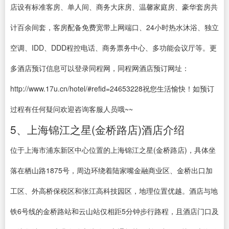
店设有标准客房、单人间、商务大床房、温馨家庭房、豪华套房共
计百余间套，客房配备免费宽带上网端口、24小时热水沐浴、独立
空调、IDD、DDD程控电话、商务票务中心、多功能会议厅等。更
多酒店预订信息可以登录同程网，同程网酒店预订网址：
http://www.17u.cn/hotel/#refid=24653228祝您生活愉快！如预订
过程有任何疑问欢迎咨询客服人员哦~~
5、上海锦江之星(金桥路店)酒店介绍
位于上海市浦东新区中心位置的上海锦江之星(金桥路店)，具体坐
落在栖山路1875号，周边环绕着陆家嘴金融商业区、金桥出口加
工区、外高桥保税区和张江高科技园区，地理位置优越。酒店与地
铁6号线的金桥路站和云山站仅相距5分钟步行路程，且酒店门口及