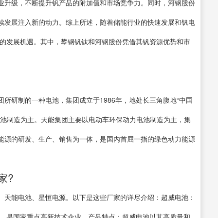
业升级，不断提升钒产品的附加值和市场竞争力。同时，河钢股份
续发展注入新的动力。综上所述，随着储能行业的快速发展和钒电
多的发展机遇。其中，攀钢钒钛和河钢股份凭借其钒资源优势和市
所研制的一种电池，集团成立于1986年，地处长三角腹地“中国
电池制造为主。天能集团主要以电动车环保动力电池制造为主，集
能源的研发、生产、销售为一体，是国内首屈一指的绿色动力能源
家?
、天能电池、星恒电源。以下是这些厂家的详尽介绍：超威电池：
县，是国家重点高新技术企业。产品特点：超威电池以其高质量和