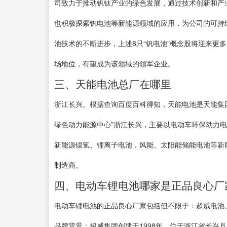
司致力于推动钒钛产业的绿色发展，通过技术创新和产
也积极探索钒电池等新能源领域的应用，为公司的可持
池技术的不断进步，上述8只“钒电池”概念股将迎来更
场地位，有望成为该领域的领军企业。
三、天能电池总厂在哪里
浙江长兴。根据查询百度百科得知，天能电池是天能集团
绿色动力能源中心”浙江长兴，主要以电动车环保动力
新能源镍氢、锂离子电池，风能、太阳能储能电池等新
制造商。
四、电动车锂电池哪家是正品良心厂
电动车锂电池的正品良心厂家包括但不限于：超威电池
品牌背景：超威集团创建于1998年，位于浙江省长兴