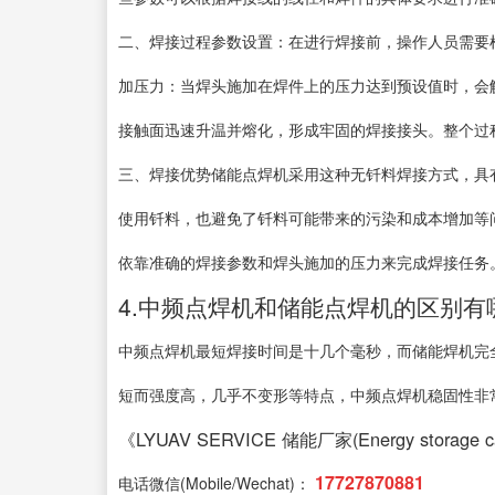
二、焊接过程参数设置：在进行焊接前，操作人员需要
加压力：当焊头施加在焊件上的压力达到预设值时，会
接触面迅速升温并熔化，形成牢固的焊接接头。整个过
三、焊接优势储能点焊机采用这种无钎料焊接方式，具
使用钎料，也避免了钎料可能带来的污染和成本增加等
依靠准确的焊接参数和焊头施加的压力来完成焊接任务
4.中频点焊机和储能点焊机的区别有
中频点焊机最短焊接时间是十几个毫秒，而储能焊机完
短而强度高，几乎不变形等特点，中频点焊机稳固性非
《LYUAV SERVICE 储能厂家(Energy storage cab
17727870881
电话微信(Mobile/Wechat)：