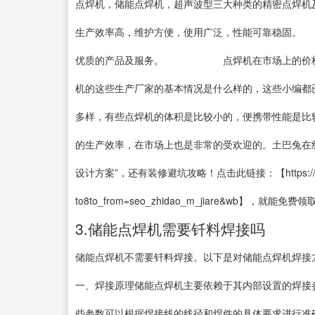
点焊机，储能点焊机，超声波型三大种类的精密点焊
生产效率高，维护方便，使用广泛，性能可靠稳固。
优质的产品及服务。 点焊机在市场上的价格情况
机的这些生产厂家的基本情况是什么样的，这些小编都
多样，有些点焊机的体积是比较小的，便携带性能是比
的生产效率，在市场上也是非常的受欢迎的。土巴兔在线
设计方案”，还有装修避坑攻略！点击此链接：【https://www.to8
to8to_from=seo_zhidao_m_jiare&wb】，就能免费领
3.储能点焊机需要钎料焊接吗
储能点焊机不需要钎料焊接。以下是对储能点焊机焊接
一、焊接原理储能点焊机主要依赖于其内部设置的焊接
些参数可以根据焊接线的线径和焊件的具体要求进行准