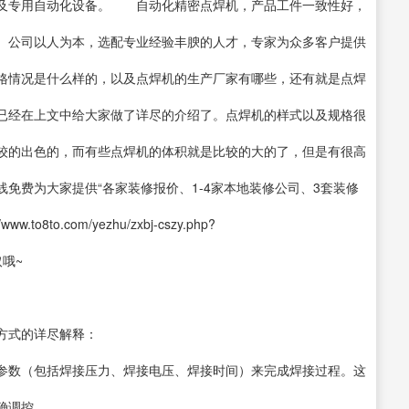
机及专用自动化设备。 自动化精密点焊机，产品工件一致性好，
 公司以人为本，选配专业经验丰腴的人才，专家为众多客户提供
是什么样的，以及点焊机的生产厂家有哪些，还有就是点焊
已经在上文中给大家做了详尽的介绍了。点焊机的样式以及规格很
较的出色的，而有些点焊机的体积就是比较的大的了，但是有很高
免费为大家提供“各家装修报价、1-4家本地装修公司、3套装修
to.com/yezhu/zxbj-cszy.php?
取哦~
方式的详尽解释：
参数（包括焊接压力、焊接电压、焊接时间）来完成焊接过程。这
确调控。