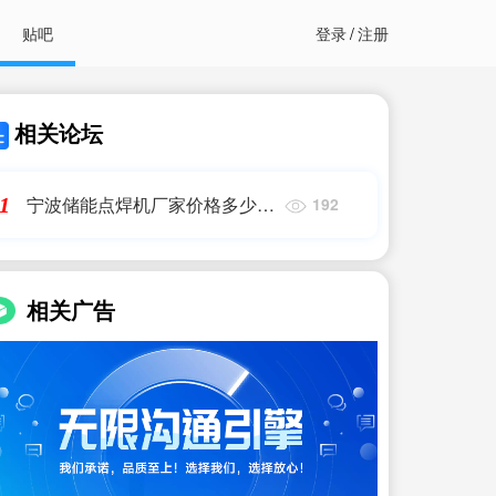
贴吧
登录
/
注册
相关论坛
宁波储能点焊机厂家价格多少
1
192
钱|中频点焊机和储能点焊机的
区别有哪些|艾薇特
相关广告