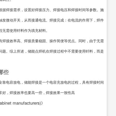
根据焊接需求，设置好焊接压力、焊接电压和焊接时间等参数。施
触发微动开关，从而接通电流。焊接完成：在电流的作用下，焊件
程无需使用钎料作为填充材料。
有焊接效率高、焊接质量稳固、操作简便等优点。同时，由于无需
问题。综上所述，储能点焊机在焊接过程中不需要使用钎料，而是
。
哪些
全靠电容放电，储能焊接是一个电容充放电的过程，具有焊接时间
常好，焊接效率也要高一些，焊接效果一致性高
inet manufacturers)》