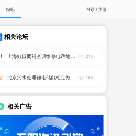
贴吧
登录
/
注册
相关论坛
上海虹口商铺空调维修电话地
1
213
址,虹口区北外滩旁边空调加氟
维修,空调安装,空调移机
北京污水处理锂电储能柜定做厂
2
196
家电话,储能柜上海港出口要求,
艾薇特
相关广告