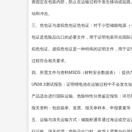
善固定在包装内部，防止在运输过程中发生移动或短路
动和冲击。
三、危包证与虚拟危包证危包证：对于小型储能电源（一
包证是危险品出口的必要文件，用于证明包装符合国际
拟危包证。虚拟危包证是一种特殊的证明文件，用于证
过程符合相关要求。
四、所需文件与资料MSDS（材料安全数据表）：提
UN38.3测试报告：证明锂电池在运输过程中不会发
产品适合进行国际运输。危险特性分类鉴定报告：详尽
报关资料：包括箱单、发票、报关单样本、申报要素等
五、运输与清关运输方式：储能柜通常通过海运或空运
行运输。清关代理：危险品出口时，收货人需要自行寻