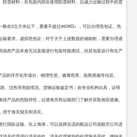
。防震材料：在包装内部应使用防震材料，以减少运输过程中的震
般在3立方米以下，重量不超过460KG），可以办理危包证。危
运输要求。虚拟危包证：对于大于上述数值的储能柜，需要办理虚
明虽然产品本身无法直接进行包装性能测试，但其包装设计和生产
供产品的详尽化学成分、物理性质、健康危害、急救措施等信息。
生短路、过热等危险情况。货物运输鉴定书：由专业机构出具，证明
阐述产品的危险特性，以便海关和运输部门了解并采取相应措施。
，用于海关报关和清关。
进行国际运输。在上海港，可以选择合适的船运公司或航空公司进
找清关代理进行清关操作。清关代理将协助处理海关手续、缴纳关