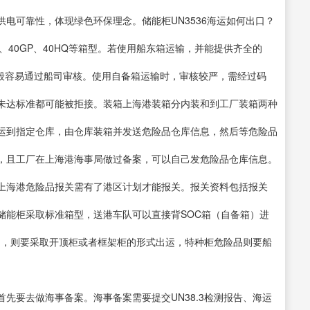
电可靠性，体现绿色环保理念。储能柜UN3536海运如何出口？
Q、40GP、40HQ等箱型。若使用船东箱运输，并能提供齐全的
一般容易通过船司审核。使用自备箱运输时，审核较严，需经过码
未达标准都可能被拒接。装箱上海港装箱分内装和到工厂装箱两种
运到指定仓库，由仓库装箱并发送危险品仓库信息，然后等危险品
，且工厂在上海港海事局做过备案，可以自己发危险品仓库信息。
上海港危险品报关需有了港区计划才能报关。报关资料包括报关
储能柜采取标准箱型，送港车队可以直接背SOC箱（自备箱）进
HQ等），则要采取开顶柜或者框架柜的形式出运，特种柜危险品则要船
先要去做海事备案。海事备案需要提交UN38.3检测报告、海运