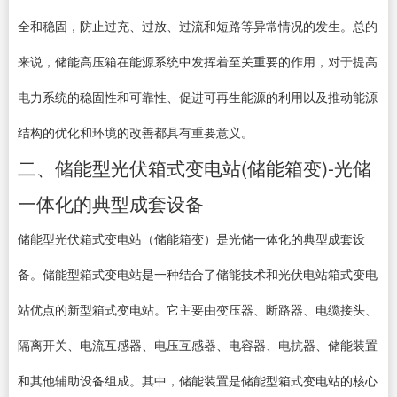
全和稳固，防止过充、过放、过流和短路等异常情况的发生。总的
来说，储能高压箱在能源系统中发挥着至关重要的作用，对于提高
电力系统的稳固性和可靠性、促进可再生能源的利用以及推动能源
结构的优化和环境的改善都具有重要意义。
二、储能型光伏箱式变电站(储能箱变)-光储
一体化的典型成套设备
储能型光伏箱式变电站（储能箱变）是光储一体化的典型成套设
备。储能型箱式变电站是一种结合了储能技术和光伏电站箱式变电
站优点的新型箱式变电站。它主要由变压器、断路器、电缆接头、
隔离开关、电流互感器、电压互感器、电容器、电抗器、储能装置
和其他辅助设备组成。其中，储能装置是储能型箱式变电站的核心