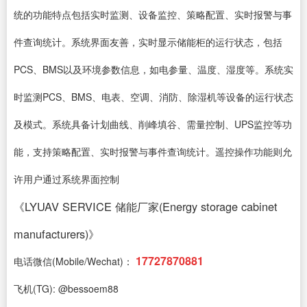
统的功能特点包括实时监测、设备监控、策略配置、实时报警与事
件查询统计。系统界面友善，实时显示储能柜的运行状态，包括
PCS、BMS以及环境参数信息，如电参量、温度、湿度等。系统实
时监测PCS、BMS、电表、空调、消防、除湿机等设备的运行状态
及模式。系统具备计划曲线、削峰填谷、需量控制、UPS监控等功
能，支持策略配置、实时报警与事件查询统计。遥控操作功能则允
许用户通过系统界面控制
《LYUAV SERVICE 储能厂家(Energy storage cabinet
manufacturers)》
17727870881
电话微信(Mobile/Wechat)：
飞机(TG): @bessoem88