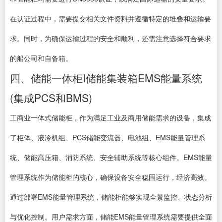
在认证过程中，需要提交相关文件资料并遵循特定的堆叠和运输要
求。同时，为确保运输过程的安全和顺利，还需注意选择符合要求
的船公司和自备箱。
四、储能一体柜I储能集装箱EMS能量系统
(集成PCS和BMS)
工商业一体式储能柜，作为满足工业及商用储能需求的设备，集成
了柜体、液冷机组、PCS储能变流器、电池组、EMS能量管理系
统、储能高压箱、消防系统、安全辅助系统等核心组件。EMS能量
管理系统作为储能柜的核心，确保设备安全稳固运行，经济高效。
通过部署EMS能量管理系统，储能柜能够实现全景监控、状态分析
与优化控制。用户需求方面，储能EMS能量管理系统需要提供全面