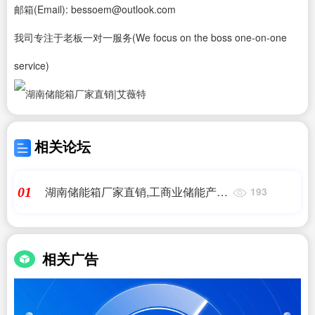
邮箱(Email): bessoem@outlook.com
我司专注于老板一对一服务(We focus on the boss one-on-one
service)
相关论坛
湖南储能箱厂家直销,工商业储能产品
01
193
有哪些,艾薇特
相关广告