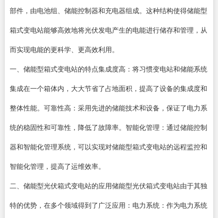
部件，由电池组、储能控制器和充电器组成。这种结构使得储能型
箱式变电站能够高效地将光伏发电产生的电能进行储存和管理，从
而实现电能的更科学、更高效利用。
一、储能型箱式变电站的特点集成度高：将习惯变电站和储能系统
集成在一个箱体内，大大节省了占地面积，提高了设备的集成度和
整体性能。可靠性高：采用先进的储能技术和设备，保证了电力系
统的稳固性和可靠性，降低了故障率。智能化管理：通过储能控制
器和智能化管理系统，可以实现对储能型箱式变电站的远程监控和
智能化管理，提高了运维效率。
二、储能型光伏箱式变电站的应用储能型光伏箱式变电站由于其独
特的优势，在多个领域得到了广泛应用：电力系统：作为电力系统