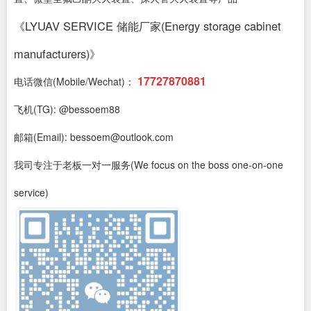
《LYUAV SERVICE 储能厂家(Energy storage cabinet
manufacturers)》
17727870881
电话微信(Mobile/Wechat)：
飞机(TG): @bessoem88
邮箱(Email): bessoem@outlook.com
我司专注于老板一对一服务(We focus on the boss one-on-one
service)