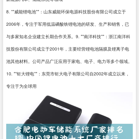
8. **威能锂电池**：山东威能环保电源科技股份有限公司成立于
2006年，专注于军用低温磷酸铁锂电池的研发、生产和销售，已
与多家知名企业建立长期合作关系。9. **南洋科技**：浙江南洋科
技股份有限公司成立于2001年，主要经营锂电池隔膜及锂离子电
池其他材料。公司产品广泛应用于家电、电子、电力等多个领域。
10. **钜大锂电**：东莞市钜大电子有限公司自2002年成立以来，
专注于为全球用