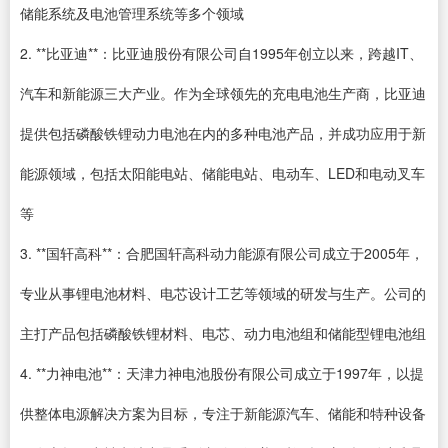
储能系统及电池管理系统等多个领域
2. **比亚迪**：比亚迪股份有限公司自1995年创立以来，跨越IT、
汽车和新能源三大产业。作为全球领先的充电电池生产商，比亚迪
提供包括磷酸铁锂动力电池在内的多种电池产品，并成功应用于新
能源领域，包括太阳能电站、储能电站、电动车、LED和电动叉车
等
3. **国轩高科**：合肥国轩高科动力能源有限公司成立于2005年，
专业从事锂电池材料、电芯设计工艺等领域的研发与生产。公司的
主打产品包括磷酸铁锂材料、电芯、动力电池组和储能型锂电池组
4. **力神电池**：天津力神电池股份有限公司成立于1997年，以提
供整体电源解决方案为目标，专注于新能源汽车、储能和特种设备