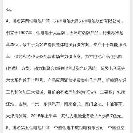
右。
4、排名第四锂电池厂商—力神电池天津力神电池股份有限公司，
创立于1997年，锂电池十大品牌，天津市名牌产品，行业标准起
草单位，致力于为客户提供整体电源解决方案，专注于于新能源汽
车、储能和特种设备配套市场主力供应商。力神电池产品包括圆
(柱)型、方型、动力和聚合物锂电池以及光伏系统、超级电容器等
六大系列近千个型号。产品应用涵盖消费类电子产品、新能源交通
工具和储能三大领域。目前的有效产能约为1Gwh，主要客户包括
江淮、吉利、一汽、东风汽车、南京金龙、厦门金龙、中通客车、
天津清源等。2015年上半年，其动力电池业务收入约为5.7亿元。
5、排名第五锂电池厂商—中航锂电中航锂电有限公司，中国航空