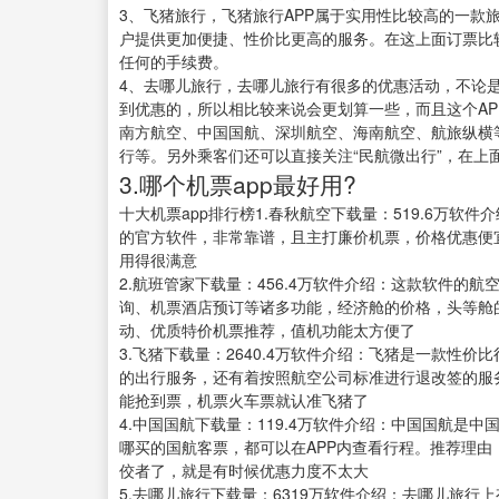
3、飞猪旅行，飞猪旅行APP属于实用性比较高的一款旅
户提供更加便捷、性价比更高的服务。在这上面订票比
任何的手续费。
4、去哪儿旅行，去哪儿旅行有很多的优惠活动，不论
到优惠的，所以相比较来说会更划算一些，而且这个A
南方航空、中国国航、深圳航空、海南航空、航旅纵横
行等。另外乘客们还可以直接关注“民航微出行”，在上
3.哪个机票app最好用?
十大机票app排行榜1.春秋航空下载量：519.6万软
的官方软件，非常靠谱，且主打廉价机票，价格优惠便
用得很满意
2.航班管家下载量：456.4万软件介绍：这款软件的
询、机票酒店预订等诸多功能，经济舱的价格，头等舱
动、优质特价机票推荐，值机功能太方便了
3.飞猪下载量：2640.4万软件介绍：飞猪是一款性
的出行服务，还有着按照航空公司标准进行退改签的服
能抢到票，机票火车票就认准飞猪了
4.中国国航下载量：119.4万软件介绍：中国国航是
哪买的国航客票，都可以在APP内查看行程。推荐理
佼者了，就是有时候优惠力度不太大
5.去哪儿旅行下载量：6319万软件介绍：去哪儿旅