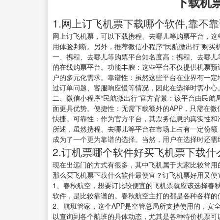
下载机
1.网上订飞机票下载哪个软件,靠不
网上订飞机票，可以下载携程、去哪儿等购票平台，这
用体验判断。另外，推荐微信小程序“民航微出行”购买
一、携程、去哪儿等购票平台知名度高：携程、去哪儿
的在线购票平台。功能丰腴：这些平台不仅提供机票预
户的多元化需求。靠谱性：虽然这些平台在业界有一定
过订单问题、客服响应慢等情况，因此在选择时需小心
二、微信小程序“民航微出行”官方背景：该平台由民
面更具优势。便捷性：无需下载额外的APP，只需在微
快捷。可靠性：作为官方平台，其票务信息的真实性和
所述，虽然携程、去哪儿等平台在市场上占有一定份额
成为了一个更为靠谱的选择。当然，用户在选择时还需
2.订机票哪个软件好买飞机票下载什
现在出远门的方式有很多，其中飞机属于大家比较常用
那么买飞机票下载什么软件最便宜？订飞机票好用又便
1、春秋航空，想要订比较便宜的飞机票就应该选择春秋
软件，是比较靠谱的。春秋航空主打的都是各种各样的
2、航班管家，这个APP是空管总局所支持使用的，安
以查询到各个航班的具体动态，尤其是各种特价机票可