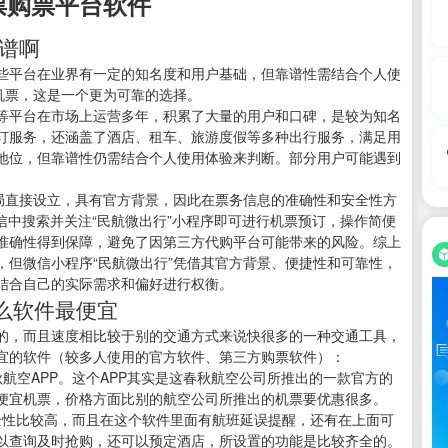
票购票平台软件
靠谱啊
些平台在业界有一定的知名度和用户基础，但靠谱性需结合个人使
机票，这是一个更为可靠的选择。
等平台在市场上运营多年，积累了大量的用户和口碑，是较为知名
订服务，还涵盖了酒店、租车、旅游度假等多种出行服务，满足用
地位，但靠谱性仍需结合个人使用体验来判断。部分用户可能遇到
。
航局直接设立，具有官方背景，因此在票务信息的准确性和安全性方
信中搜索并关注“民航微出行”小程序即可进行机票预订，操作简便
准确性得到保障，避免了因第三方代购平台可能带来的风险。综上
，但微信小程序“民航微出行”凭借其官方背景、便捷性和可靠性，
结合自己的实际需求和偏好进行权衡。
么软件最便宜
的，而且速度相比较于别的交通方式来说快很多的一种交通工具，
宜的软件（较多人使用的官方软件、第三方购票软件）：
航空APP。这个APP其实是这春秋航空公司所推出的一款官方的
便宜机票，价格方面比别的航空公司所推出的机票要优惠很多。
全性比较高，而且在这个软件里面有航班延误提醒，还有在上面可
以查询及时抢购，还可以预定酒店，所设置的功能是比较齐全的。