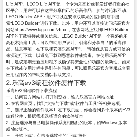
Life APP。LEGO Life APP是一个专为乐高粉丝和爱好者打造的社
区平台，用户可以在这里分享自己的乐高作品、参与讨论和互动。
LEGO Builder APP：用户可以在安卓或苹果的应用商店中搜
索“LEGO Builder”进行下载。此外，用户还可以直接访问乐高官方
网站https://www.lego.com/zh-cn，在该网站上找到LEGO Builder
APP的下载链接或相关信息。LEGO Builder APP是一个强盛的乐
高积木搭建工具，可以帮助用户设计、创建和分享自己的乐高作
品。注意事项：在下载和安装乐高APP时，请确保从官方或可信的
来源进行下载，以避免下载到恶意软件或病毒。在使用乐高APP
时，建议定期更新应用程序以确保其安全性和功能的最新性。如果
在下载或使用过程中遇到任何问题，可以联系乐高官方客服或查看
应用程序内的帮助文档以获取支持。
2.乐高ev3编程软件怎样下载
乐高EV3编程软件下载流程：
一、访问官方网站1. 打开浏览器，输入乐高官方网站地址
2. 在官网首页，找到“支持与下载”或“软件与工具”等相关选项。
二、选择正确的软件版本1. 在下载页面，你会看到多个版本的EV3
编程软件，根据需求选择适合的软件版本
2. 注意选择与自己电脑操作系统相匹配的版本，如Windows版本
或Mac版本。
三、开始下载1. 点击所选软件的“下载”按钮