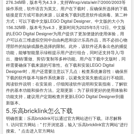
276.34MB，版本号为4.3.9，支持Winxp/vista/win7/2000/2003等
操作系统，软件语言为英文。用户在下载时，应确保所选择的下载
链接是官方或可靠的来源，以避免下载到恶意软件或病毒。第二种
方式：可以下载中文版LEGO Digital Designer。中文版的大小为
156.32MB，版本号为v4.3，更新时间为2025年5月12日。中文版
的LEGO Digital Designer为用户提供了更加便捷的使用体验，用
户可以在三维虚拟空间中自由构思和设计乐高作品，而不必担心物
理部件的短缺或颜色选择的限制。此外，该软件还具备出色的捕捉
功能，能够智能显示绿框提示用户进行组合，同时还支持导入/导
出、撤销/重做、剪切/复制等多种功能。用户在下载中文版时，同
样需要确保下载来源的可靠性。在下载和安装LEGO Digital
Designer时，用户还需要注意以下几点：检查系统兼容性：确保所
下载的软件版本与操作系统兼容，以避免安装失败或运行不稳固。
阅读软件说明：在安装前，仔细阅读软件说明和安装指南，了解软
件的基本功能和操作方法。定期更新：为了获得更好的使用体验和
功能支持，建议用户定期检查并更新LEGO Digital Designer到最
新版本。
5.乐高bricklink怎么下载
明确答案：乐高bricklink可以通过官方网站进行下载。详尽解释
1. 访问官方网站：* 打开浏览器，输入“乐高bricklink官方网站”进行
搜索。* 点击进入官方网站