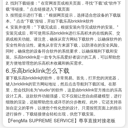
2. 找到下载链接：* 在官网首页或相关页面，寻找“下载”或“软件下
载”等链接。* 点击链接进入下载页面
3. 按照提示进行下载：* 根据网页提示，选择适合您设备的下载版
本。* 点击“下载”按钮，开始下载乐高bricklink软件
4. 安装并使用：* 下载完成后，根据安装向导完成软件的安装。*
安装完成后，即可使用乐高bricklink进行乐高积木的在线购买、交
易或相关功能。请注意，确保从官方网站下载软件，以确保软件的
安全性和合法性。避免从非官方来源下载，以防潜在的安全风险。
同时，确保您的设备符合软件的系统要求，以确保顺利下载和安
装。乐高bricklink是一款专为乐高爱好者设计的工具，可以帮助您
更方便地管理您的乐高积木收藏和购买需求。
6.乐高bricklink怎么下载
要下载乐高bricklink的软件，非常简易。首先，打开您的浏览器，
键入bricklink的官方网站地址，然后点击导航到下载区域。在那
里，您会找到名为"studio"的软件，这是由bricklink官方推出的乐高
设计工具。这款软件功能强盛，它不仅能让您自由搭建模型，进行
细致的渲染，还能帮助您生成详尽的分步教程。此外，它还支持添
加自定义的零件，以便您个性化您的设计。只需按照页面上的指示
进行操作，下载链接便会轻松出现，供您下载安装。
【FengMa SUPREME SERVICE】尊享直接对接老板