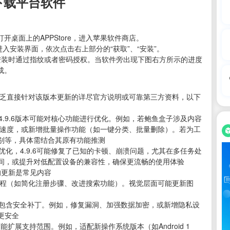
下载平台软件
打开桌面上的APPStore，进入苹果软件商店。
进入安装界面，依次点击右上部分的“获取”、“安装”。
安装时通过指纹或者密码授权。当软件旁出现下图右方所示的进度
成。
容
于缺乏直接针对该版本更新的详尽官方说明或可靠第三方资料，以下
4.9.6版本可能对核心功能进行优化。例如，若鲍鱼盒子涉及内容
载速度，或新增批量操作功能（如一键分类、批量删除）。若为工
别等，具体需结合其原有功能推测
优化，4.9.6可能修复了已知的卡顿、崩溃问题，尤其在多任务处
间，或提升对低配置设备的兼容性，确保更流畅的使用体验
的更新是常见内容
作流程（如简化注册步骤、改进搜索功能）。视觉层面可能更新图
能包含安全补丁。例如，修复漏洞、加强数据加密，或新增隐私设
更安全
可能扩展支持范围。例如，适配新操作系统版本（如Android 1