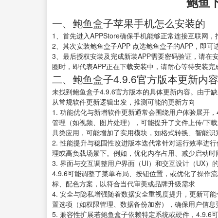
鲍鱼
一、鲍鱼盒子苹果手机怎么安装的
1、首先进入APPStore确保手机能够正常连接互联网，
2、其次安装鲍鱼盒子APP 点选鲍鱼盒子的APP，即可
3、最后授权安装及完成新装APP需要密码验证，请在
圈时，即代表APP正在下载安装中，请耐心等待安装完
二、鲍鱼盒子4.9.6官方版本更新内
未找到鲍鱼盒子4.9.6官方版本的具体更新内容。由
从常规软件更新逻辑出发，推测可能的更新方向
1. 功能优化与新增软件更新通常会围绕用户体验展开，
管理（如视频、图片处理），可能提升了文件上传/下
具类应用，可能增加了实用模块，如格式转换、智能识
2. 性能提升与稳固性改进版本迭代常针对运行效率进行
理或高负载场景下。例如，优化内存占用、减少启动时
3. 界面与交互调整用户界面（UI）和交互设计（UX）
4.9.6可能调整了菜单布局、按钮位置，或优化了操
标、配色方案，以符合当代审美或品牌升级需求
4. 安全与隐私增强随着数据安全重视度提升，更新可
置选项（如权限管理、数据备份加密），确保用户信息
5. 兼容性扩展若鲍鱼盒子依赖特定系统或硬件，4.9.6