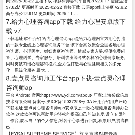
间:2025-02-22 直接下载 律趣律师咨询平台app v2.0.17 便捷生活
37.82M 更新时间:2025-02-22 直接下载 云晤app线上法庭 v2.6.2
商务办公12.91M 更新时间:2025-11-...
7.给力心理咨询app下载-给力心理安卓版下
载 v7.
下载地址 软件介绍 给力心理咨询app是给力心理网官方用心打造
的一款专业线上心理咨询服务平台,该平台高效聚合全国各地心理
咨询师、心理医生、婚姻家庭咨询师、情感专家入驻,提供免费问
答、心理测试、专家服务、培训讲座等各式各样的心理健康服务,
同时突破习惯心理咨询模式,全方位打造与心理健康相关的多元
化、系统化服务,最大...
8.壹点灵咨询师工作台app下载-壹点灵心理
咨询师ap
平台:Android 官网:https://www.ydl.com/about/ 厂商:上海袋虎信息
技术有限公司 备案号:沪ICP备15037258号-3A 应用介绍用户评论
下载地址 壹点灵心理咨询师app安卓版是一款心理健康咨询师办公
软件,这款软件可以帮助用户轻松的提高自己的知名度,设立专属的
工作台,展示自己的个人信息,对各个心事进行回复,积累用户,提高自
己...
【FYSAI SUPREME SERVICE】尊享直接对接老板