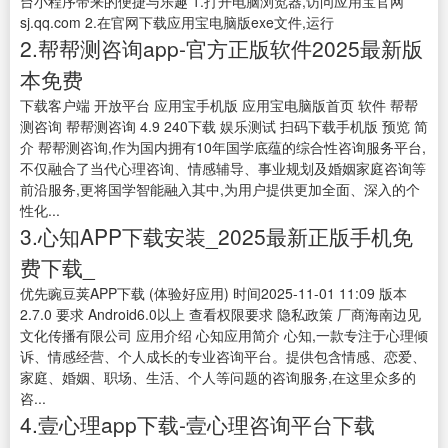
台小程序带来的便捷与乐趣 1.打开电脑浏览器,访问应用宝官网
sj.qq.com 2.在官网下载应用宝电脑版exe文件,运行
2.帮帮测咨询app-官方正版软件2025最新版
本免费
下载客户端 开放平台 应用宝手机版 应用宝电脑版首页 软件 帮帮
测咨询 帮帮测咨询 4.9 240下载 娱乐测试 扫码下载手机版 预览 简
介 帮帮测咨询,作为国内拥有10年国学底蕴的综合性咨询服务平台,
不仅融合了当代心理咨询、情感辅导、事业规划及婚姻家庭咨询等
前沿服务,更将国学智能融入其中,为用户提供更加全面、深入的个
性化...
3.心知APP下载安装_2025最新正版手机免
费下载_
优先豌豆荚APP下载 (体验好应用) 时间2025-11-01 11:09 版本
2.7.0 要求 Android6.0以上 查看权限要求 隐私政策 厂商海南边见
文化传播有限公司 应用介绍 心知应用简介 心知,一款专注于心理倾
诉、情感经营、个人成长的专业咨询平台。提供包含情感、恋爱、
家庭、婚姻、职场、生活、个人等问题的咨询服务,在这里众多的
咨...
4.壹心理app下载-壹心理咨询平台下载