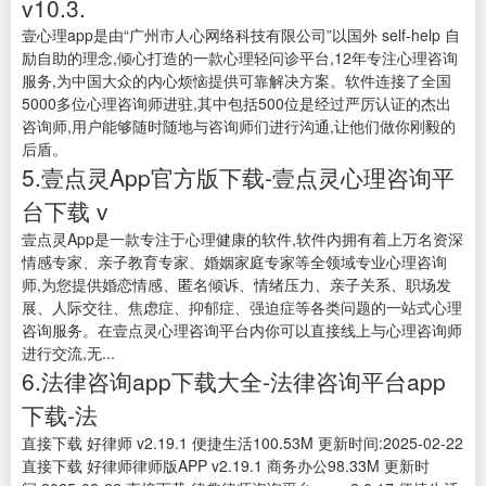
v10.3.
壹心理app是由“广州市人心网络科技有限公司”以国外 self-help 自
励自助的理念,倾心打造的一款心理轻问诊平台,12年专注心理咨询
服务,为中国大众的内心烦恼提供可靠解决方案。软件连接了全国
5000多位心理咨询师进驻,其中包括500位是经过严厉认证的杰出
咨询师,用户能够随时随地与咨询师们进行沟通,让他们做你刚毅的
后盾。
5.壹点灵App官方版下载-壹点灵心理咨询平
台下载 v
壹点灵App是一款专注于心理健康的软件,软件内拥有着上万名资深
情感专家、亲子教育专家、婚姻家庭专家等全领域专业心理咨询
师,为您提供婚恋情感、匿名倾诉、情绪压力、亲子关系、职场发
展、人际交往、焦虑症、抑郁症、强迫症等各类问题的一站式心理
咨询服务。在壹点灵心理咨询平台内你可以直接线上与心理咨询师
进行交流,无...
6.法律咨询app下载大全-法律咨询平台app
下载-法
直接下载 好律师 v2.19.1 便捷生活100.53M 更新时间:2025-02-22
直接下载 好律师律师版APP v2.19.1 商务办公98.33M 更新时