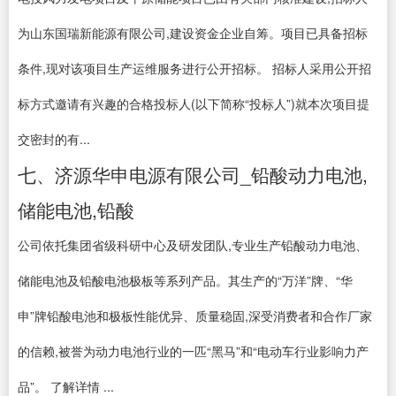
为山东国瑞新能源有限公司,建设资金企业自筹。项目已具备招标
条件,现对该项目生产运维服务进行公开招标。 招标人采用公开招
标方式邀请有兴趣的合格投标人(以下简称“投标人”)就本次项目提
交密封的有...
七、济源华申电源有限公司_铅酸动力电池,
储能电池,铅酸
公司依托集团省级科研中心及研发团队,专业生产铅酸动力电池、
储能电池及铅酸电池极板等系列产品。其生产的“万洋”牌、“华
申”牌铅酸电池和极板性能优异、质量稳固,深受消费者和合作厂家
的信赖,被誉为动力电池行业的一匹“黑马”和“电动车行业影响力产
品”。 了解详情 ...