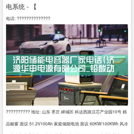
电系统 - 【
电话: ??????????????
?????????? 地址: 山东 枣庄 峄城区 科达西路汉芯产业园10号 精
品橱窗 面议 51.2V100Ah 家庭储能电池 面议 60KW/100KWh 风冷