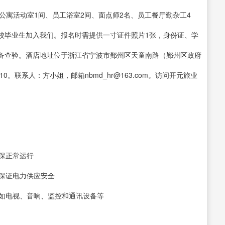
公寓活动室1间、员工浴室2间、面点师2名、员工餐厅勤杂工4
校毕业生加入我们。报名时需提供一寸证件照片1张，身份证、学
备查验。酒店地址位于浙江省宁波市鄞州区天童南路（鄞州区政府
78010。联系人：方小姐，邮箱nbmd_hr@163.com。访问开元旅业
确保正常运行
，保证电力供应安全
，如电视、音响、监控和通讯设备等