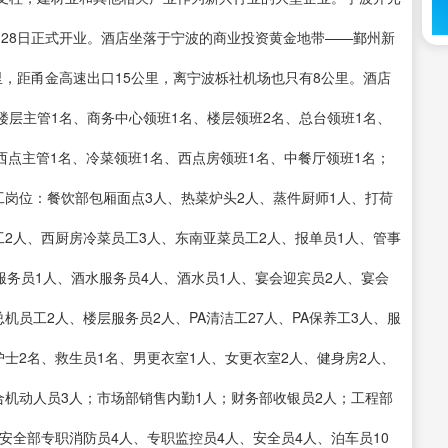
0月28日正式开业。酒店坐落于宁波的商业投资黄金地带——鄞州新
，距甬金高速出口15公里，离宁波栎社机场也只有8公里。酒店
层主管1名、商务中心领班1名、楼层领班2名、总台领班1名、
西点主管1名、冷菜领班1名、西点房领班1名、中餐厅领班1名；
工岗位：餐饮部包厢面点3人、热菜炉头2人、蒸件厨师1人、打荷
工2人、西厨房冷菜员工3人、东南亚菜员工2人、报单员1人、管事
服务员1人、酒水服务员4人、酒水员1人、宴会迎宾员2人、宴会
机员工2人、楼层服务员2人、PA清洁工27人、PA保养工3人、服
护士2名、救生员1名、男更衣室1人、女更衣室2人、健身房2人、
合机动人员3人；市场部销售内勤1人；财务部收银员2人；工程部
安全部专职消防员4人、专职监控员4人、安全员4人、泊车员10