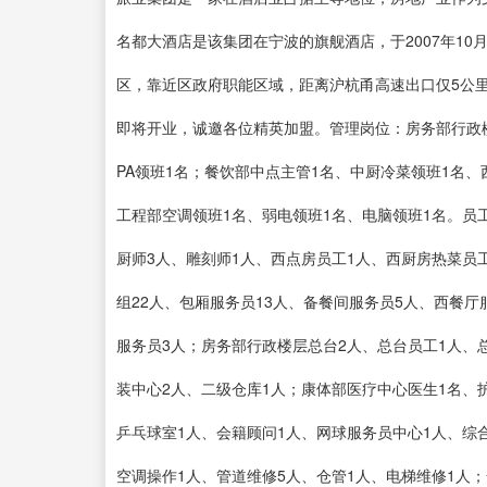
名都大酒店是该集团在宁波的旗舰酒店，于2007年1
区，靠近区政府职能区域，距离沪杭甬高速出口仅5公里
即将开业，诚邀各位精英加盟。管理岗位：房务部行政楼
PA领班1名；餐饮部中点主管1名、中厨冷菜领班1名、
工程部空调领班1名、弱电领班1名、电脑领班1名。员
厨师3人、雕刻师1人、西点房员工1人、西厨房热菜员
组22人、包厢服务员13人、备餐间服务员5人、西餐厅
服务员3人；房务部行政楼层总台2人、总台员工1人、总
装中心2人、二级仓库1人；康体部医疗中心医生1名、
乒乓球室1人、会籍顾问1人、网球服务员中心1人、综
空调操作1人、管道维修5人、仓管1人、电梯维修1人；