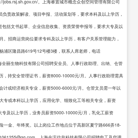
obs.rsj.sh.gov.cn/。上海睿置城市概念众创空间管理有限公司
员负责政策解读、项目申报、活动策划等，要求本科及以上学历，
理岗位职责包括文书起草、企业信息收集、资质荣誉申报等，要求大专及以
0元/月。招商运营岗位要求专科及以上学历，有客户关系管理能力，
市杨浦区隆昌路619号12号楼3楼，联系人席老师，电话
loud.com。上海全丽生物科技有限公司招聘安全员、人事行政助理、出纳、仓管
持安全管理证书，薪资8000-10000元/月。人事行政助理需具
会计或经济相关专业，薪资5000-6000元/月。仓管文员需一年以
理要求大专或本科以上学历，应用化学、细致化工等相关专业，薪资
，大专及以上学历，业务员薪资5000-10000元/月，乳化工薪资
、五险一金、年终奖。以上岗位工作地点位于高新区夏宁路666弄18-
31061255@qq.com。上海金滨信息科技有限公司招聘电工及空调