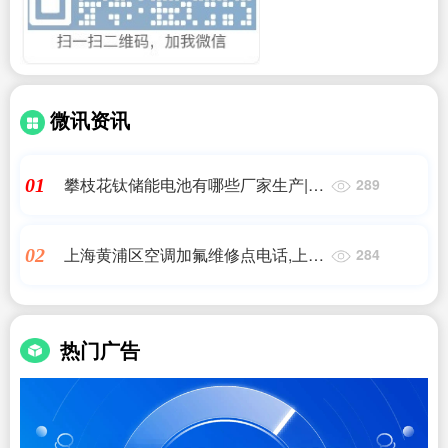
微讯资讯
攀枝花钛储能电池有哪些厂家生产|钒
01
289
电池概念最正宗的7大龙头个股,值得
收藏和研究!|艾薇特
上海黄浦区空调加氟维修点电话,上海
02
284
大金空调维修服务电话(全市网点)24
小时400
热门广告