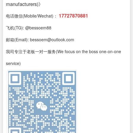
manufacturers)》
17727870881
电话微信(Mobile/Wechat)：
飞机(TG): @bessoem88
邮箱(Email): bessoem@outlook.com
我司专注于老板一对一服务(We focus on the boss one-on-one
service)