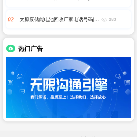
码,2025最新版!上海主要家电品牌维
修服务常用信息在
太原废储能电池回收厂家电话号码|废
02
283
蓄电池回收处理 废旧固体废物二次收
购 玖珈_爱企|艾薇特
热门广告