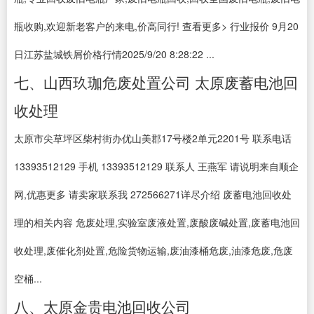
瓶收购,欢迎新老客户的来电,价高同行! 查看更多> 行业报价 9月20
日江苏盐城铁屑价格行情2025/9/20 8:28:22 ...
七、山西玖珈危废处置公司 太原废蓄电池回
收处理
太原市尖草坪区柴村街办优山美郡17号楼2单元2201号 联系电话
13393512129 手机 13393512129 联系人 王燕军 请说明来自顺企
网,优惠更多 请卖家联系我 272566271详尽介绍 废蓄电池回收处
理的相关内容 危废处理,实验室废液处置,废酸废碱处置,废蓄电池回
收处理,废催化剂处置,危险货物运输,废油漆桶危废,油漆危废,危废
空桶...
八、太原金贵电池回收公司