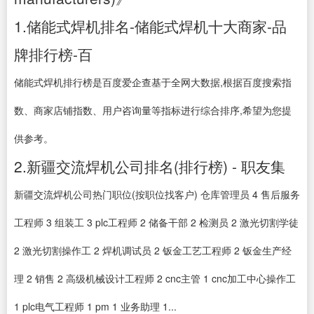
1.储能式焊机排名-储能式焊机十大商家-品
牌排行榜-百
储能式焊机排行榜是百度爱企查基于全网大数据,根据百度搜索指
数、商家店铺指数、用户咨询量等指标进行综合排序,希望为您提
供参考。
2.新疆交流焊机公司排名(排行榜) - 职友集
新疆交流焊机公司热门职位(按职位找客户) 仓库管理员 4 售后服务
工程师 3 组装工 3 plc工程师 2 储备干部 2 检测员 2 激光切割学徒
2 激光切割操作工 2 焊机调试员 2 钣金工艺工程师 2 钣金生产经
理 2 销售 2 高级机械设计工程师 2 cnc主管 1 cnc加工中心操作工
1 plc电气工程师 1 pm 1 业务助理 1...