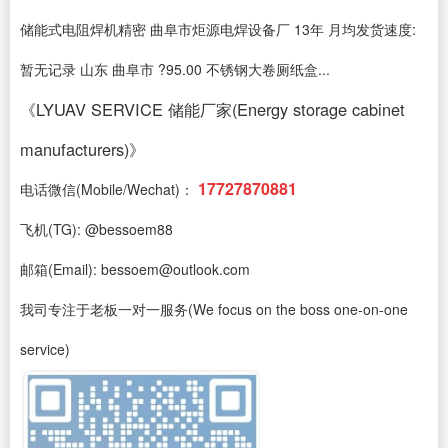
储能式电阻焊机精密 曲阜市炬源电焊设备厂 13年 月均发货速度:
暂无记录 山东 曲阜市 ?95.00 不锈钢大卷厕纸盒...
《LYUAV SERVICE 储能厂家(Energy storage cabinet
manufacturers)》
17727870881
电话微信(Mobile/Wechat)：
飞机(TG): @bessoem88
邮箱(Email): bessoem@outlook.com
我司专注于老板一对一服务(We focus on the boss one-on-one
service)