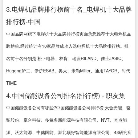
3.电焊机品牌排行榜前十名_电焊机十大品牌
排行榜-中国
中国品牌网旗下电焊机十大品牌排行榜页面为您推荐十大电焊机品
牌榜单,经过统计有10家品牌成功入选电焊机十大品牌排行榜。排
名前十名分别是:松下电器、林肯、瑞凌RILAND、佳士JASIC、
Hugong沪工、伊萨ESAB、奥太、米勒Miller、通用TAYOR、时代
TIME
4.中国储能设备公司排名(排行榜) - 职友集
中国储能设备公司有哪些?中国储能设备公司排行榜:天合光能、骆
驼股份、赢合科技、多氟多新能源科技有限公司、NVT、奇点能
源、沃太能源、中储国能、湖北顶好智能能源有限公司、48研究所