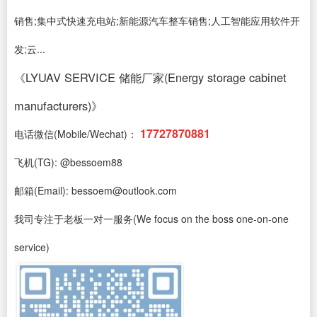
销售;集中式快速充电站;新能源汽车整车销售;人工智能应用软件开
发;云...
《LYUAV SERVICE 储能厂家(Energy storage cabinet
manufacturers)》
17727870881
电话微信(Mobile/Wechat)：
飞机(TG): @bessoem88
邮箱(Email): bessoem@outlook.com
我司专注于老板一对一服务(We focus on the boss one-on-one
service)