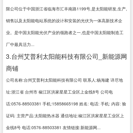
限公司位于中国浙江省临海市汇丰南路1199号,是太阳能研发,生产,
销售以及太阳能电站系统的设计和安装的光伏为一体高新技术企
业。是中国太阳能光伏产业的领跑者之一,也是中国太阳能制造工
厂中最具活力...
3.台州艾普利太阳能科技有限公司_新能源网
商铺
公司名称:台州艾普利太阳能科技有限公司 联系人:杨海建 详尽地
址:浙江省 台州市 椒江区洪家星星工业区上金线8号 公司电
话:0576-88503381 手机:15858665198 姓名: 电话: 手机: 内容: 验
证码: 主营产品:太阳能热水器 通信地址:椒江区洪家星星工业区上
金线8号 电话:0576-88503381 友情链接:新能源网...