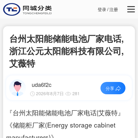
登录
/
注册
台州太阳能储能电池厂家电话,
浙江公元太阳能科技有限公司,
艾薇特
uda6f2c
分享
2026年8月7日
281
『台州太阳能储能电池厂家电话|艾薇特』
《储能柜厂家(Energy storage cabinet
manufacturers)》