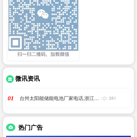
微讯资讯
台州太阳能储能电池厂家电话,浙江公
01
281
元太阳能科技有限公司,艾薇特
热门广告