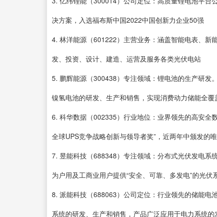
3. 亿纬锂能（300014）公司定位：高质量锂电池
决方案，入选福布斯中国2022中国创新力企业50强
4. 林洋能源（601222）主营业务：涵盖智能电表
发、投资、设计、建造、运营及服务各类光伏电站
5. 鹏辉能源（300438）专注领域：锂电池的生产
镍氢电池的研发、生产和销售，实现消费动力储能全覆盖
6. 科华数据（002335）行业地位：业界领先的高安
全球UPS竞争战略创新与领导者奖”，近两年中颁发的唯
7. 昱能科技（688348）专注领域：分布式光伏发
为户用及工商业用户提供“安全、可靠、多发电”的光伏
8. 派能科技（688063）公司定位：行业领先的储
系统的研发、生产和销售，产品广泛应用于电力系统的