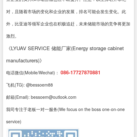
对，且随着市场的变化和企业的发展，排名可能会发生变化。此
外，比亚迪等领军企业也在积极追赶，未来储能市场的竞争将更加
激烈。
《LYUAV SERVICE 储能厂家(Energy storage cabinet
manufacturers)》
086-17727870881
电话微信(Mobile/Wechat)：
飞机(TG): @bessoem88
邮箱(Email): bessoem@outlook.com
我司专注于老板一对一服务(We focus on the boss one-on-one
service)