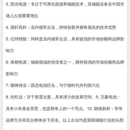
3. 阳光电源：专注于可再生能源和储能技术，其储能业务在中国市
场上占据重要地位
4. 国轩高科：业内领军企业，持续创新并拥有领先的技术优势
5. 亿纬锂能：同样是业内领军企业，具有较强的市场份额和品牌影
响力
6. 南都电源：储能领域的佼佼者之一，拥有较强的市场份额和品牌
影响力
7. 赣锋锂业：固态电池巨头，与宁德时代并列第六位
8. 欣旺达：甘于新晋次股，具有潜力的发展空间。9. 万豪电池：
具有小米基金背景，也是榜单上的一个亮点。10. 朗德新材：等等
品牌方共同瓜分榜单余下排名。以上企业均是我国储能行业的头部