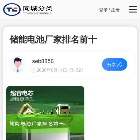
登录
/
注册
储能电池厂家排名前十
seb8856
分享
2026年6月11日
321