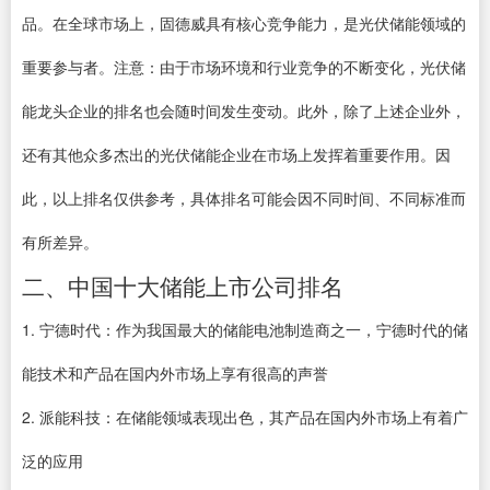
品。在全球市场上，固德威具有核心竞争能力，是光伏储能领域的
重要参与者。注意：由于市场环境和行业竞争的不断变化，光伏储
能龙头企业的排名也会随时间发生变动。此外，除了上述企业外，
还有其他众多杰出的光伏储能企业在市场上发挥着重要作用。因
此，以上排名仅供参考，具体排名可能会因不同时间、不同标准而
有所差异。
二、中国十大储能上市公司排名
1. 宁德时代：作为我国最大的储能电池制造商之一，宁德时代的储
能技术和产品在国内外市场上享有很高的声誉
2. 派能科技：在储能领域表现出色，其产品在国内外市场上有着广
泛的应用