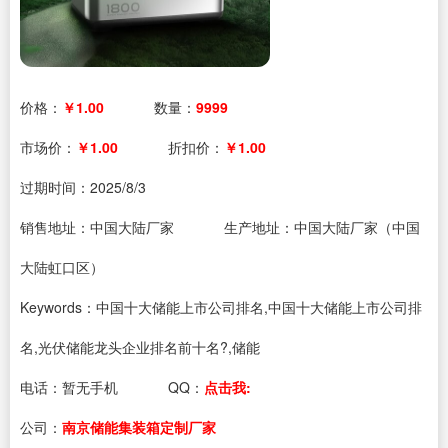
价格：
￥1.00
数量：
9999
市场价：
￥1.00
折扣价：
￥1.00
过期时间：
2025/8/3
销售地址：中国大陆厂家
生产地址：中国大陆厂家（中国
大陆虹口区）
Keywords：中国十大储能上市公司排名,中国十大储能上市公司排
名,光伏储能龙头企业排名前十名?,储能
电话：
暂无手机
QQ：
点击我:
公司：
南京储能集装箱定制厂家