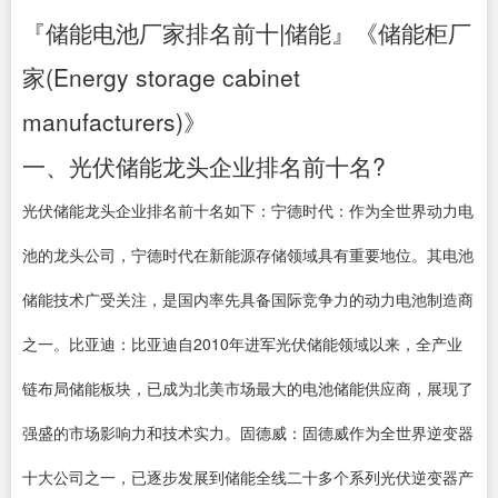
『储能电池厂家排名前十|储能』《储能柜厂
家(Energy storage cabinet
manufacturers)》
一、光伏储能龙头企业排名前十名?
光伏储能龙头企业排名前十名如下：宁德时代：作为全世界动力电
池的龙头公司，宁德时代在新能源存储领域具有重要地位。其电池
储能技术广受关注，是国内率先具备国际竞争力的动力电池制造商
之一。比亚迪：比亚迪自2010年进军光伏储能领域以来，全产业
链布局储能板块，已成为北美市场最大的电池储能供应商，展现了
强盛的市场影响力和技术实力。固德威：固德威作为全世界逆变器
十大公司之一，已逐步发展到储能全线二十多个系列光伏逆变器产