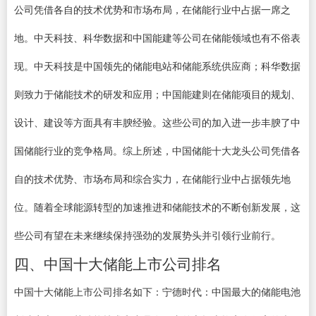
公司凭借各自的技术优势和市场布局，在储能行业中占据一席之
地。中天科技、科华数据和中国能建等公司在储能领域也有不俗表
现。中天科技是中国领先的储能电站和储能系统供应商；科华数据
则致力于储能技术的研发和应用；中国能建则在储能项目的规划、
设计、建设等方面具有丰腴经验。这些公司的加入进一步丰腴了中
国储能行业的竞争格局。综上所述，中国储能十大龙头公司凭借各
自的技术优势、市场布局和综合实力，在储能行业中占据领先地
位。随着全球能源转型的加速推进和储能技术的不断创新发展，这
些公司有望在未来继续保持强劲的发展势头并引领行业前行。
四、中国十大储能上市公司排名
中国十大储能上市公司排名如下：宁德时代：中国最大的储能电池