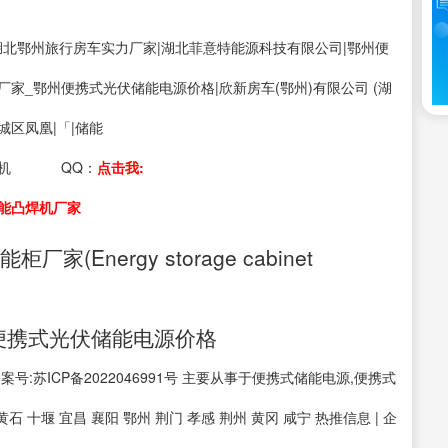
s：湖北鄂州旅行房车实力厂家|湖北菲意特能源科技有限公司|鄂州便
厂家_鄂州便携式光伏储能电源价格|欣新房车(鄂州)有限公司 (湖
城区凤凰|「|储能
机
QQ：
点击我:
能凸焊机厂家
Energy storage cabinet
便携式光伏储能电源价格
ed 备案号:苏ICP备2022046991号 主要从事于便携式储能电源,便携式
石 十堰 宜昌 襄阳 鄂州 荆门 孝感 荆州 黄冈 咸宁 热推信息 | 企