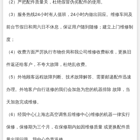
（2）严把配件质量关，杜绝假冒伪劣配件的使用。
（3）服务热线24小时有人值班，24小时内做出回应。维修车间及
前台节假日和周六日不休息，保证用户随到随修；建立上门维修制
度；
（4）收费方面严厉执行市物价局和我公司维修收费标准，更换旧
件返还给客户，不夸大故障，杜绝乱收费。
（5）外地顾客远程故障判断、技术故障解答、需要邮递配件迅速
办理。外地客户自行送修的我们会加急为您的机器排除 故障，当
天加急完成维修。
（6）经我中心(上海志高空调售后维修中心)维修的机器一律实行
保修，保修期为三个月，在保修期内如因维修质量 或更换配件质
量出现问题，我中心负责返修。