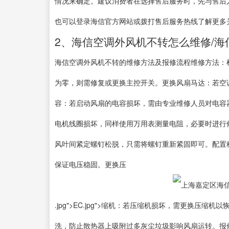
情况来确定。建议消费者在选择售后服务时，先与售后
也可以登录海信官方网站或拨打售后服务热线了解更多
2、海信空调外风机不转怎么维修/海
海信空调外风机不转的维修方法及报修流程维修方法：
为零，则需修复或更换主控开关。更换风扇马达：若空
容：若启动风扇的电容损坏，需由专业维修人员对电容
电机线圈损坏，同样使用万用表测量电阻，必要时进行
风叶间紧定螺钉松脱，只需将螺钉重新紧固即可。配置
保证电压稳固。更换压
.jpg">EC.jpg">缩机：若压缩机损坏，需更换
洗，防止散热器上吸附过多灰尘垃圾影响风扇运转。报