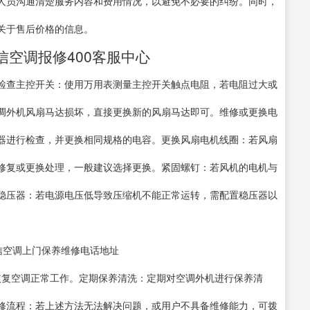
人员沟通清楚服务内容和费用情况，以避免不必要的纠纷。同时，
关于售后价格的信息。
信空调报修400客服中心
检查主控开关：使用万用表测量主控开关触点电阻，若电阻过大或
调外机风扇马达损坏，直接更换新的风扇马达即可。维修或更换电
器进行检查，并更换相同规格的电容。更换风扇电机线圈：若风扇
修复或更换处理，一般建议选择更换。紧固螺钉：若风机的电机与
稳压器：若电源电压低导致压缩机不能正常运转，需配置稳压器以
压缩机以恢复空调正常工作。定期保养清洗：定期对空调外机进行保养清
修流程：若上述方法无法解决问题，或用户不具备维修能力，可拨