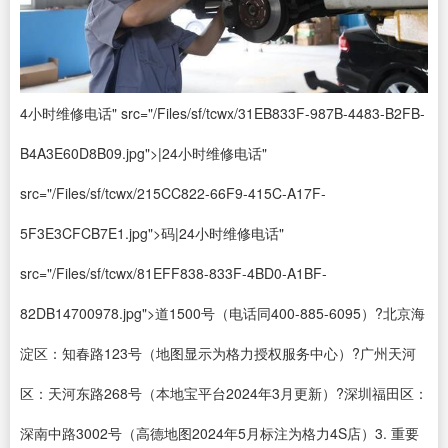
4小时维修电话" src="/Files/sf/tcwx/31EB833F-987B-4483-B2FB-
B4A3E60D8B09.jpg">|24小时维修电话"
src="/Files/sf/tcwx/215CC822-66F9-415C-A17F-
5F3E3CFCB7E1.jpg">码|24小时维修电话"
src="/Files/sf/tcwx/81EFF838-833F-4BD0-A1BF-
82DB14700978.jpg">道1500号（电话同400-885-6095）?北京海
淀区：知春路123号（地图显示为格力授权服务中心）?广州天河
区：天河东路268号（本地宝平台2024年3月更新）?深圳福田区：
深南中路3002号（高德地图2024年5月标注为格力4S店）3. 重要