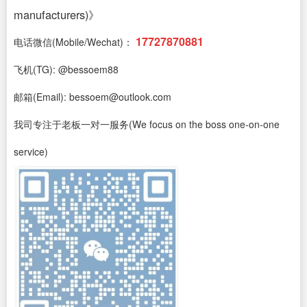
manufacturers)》
17727870881
电话微信(Mobile/Wechat)：
飞机(TG): @bessoem88
邮箱(Email): bessoem@outlook.com
我司专注于老板一对一服务(We focus on the boss one-on-one
service)