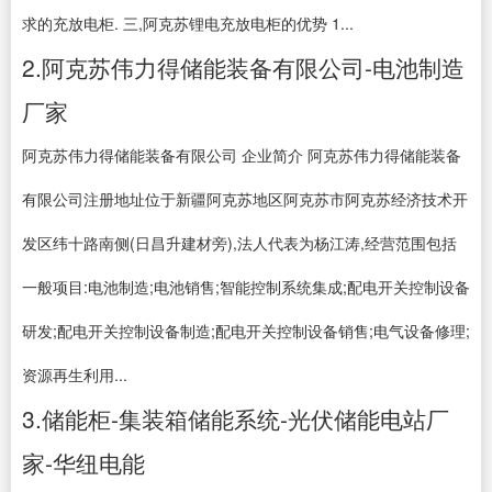
求的充放电柜. 三,阿克苏锂电充放电柜的优势 1...
2.阿克苏伟力得储能装备有限公司-电池制造
厂家
阿克苏伟力得储能装备有限公司 企业简介 阿克苏伟力得储能装备
有限公司注册地址位于新疆阿克苏地区阿克苏市阿克苏经济技术开
发区纬十路南侧(日昌升建材旁),法人代表为杨江涛,经营范围包括
一般项目:电池制造;电池销售;智能控制系统集成;配电开关控制设备
研发;配电开关控制设备制造;配电开关控制设备销售;电气设备修理;
资源再生利用...
3.储能柜-集装箱储能系统-光伏储能电站厂
家-华纽电能