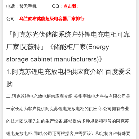
电话：
暂无手机
QQ：
点击我:
公司：
乌兰察布储能超级电容器厂家排行
『阿克苏光伏储能系统户外锂电充电柜可靠
厂家|艾薇特』《储能柜厂家(Energy
storage cabinet manufacturers)》
1.阿克苏锂电充放电柜供应商介绍-百度爱采
购
二,阿克苏锂电充放电柜供应商介绍 苏州宇峰电力科技有限公司是
一家长期为客户提供阿克苏锂电充放电柜的供应商.公司拥有专业
的技术团队和先进的生产设备,能够提供多种规格和型号的阿克苏
锂电充放电柜.同时,公司还可根据客户需要设计和定制各种特殊要