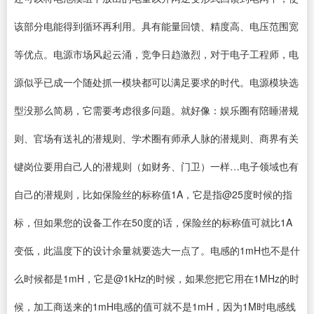
该部分电能得到循环再利用。具有能量回馈、精度高、电压范围宽
等优点。电源市场风起云涌，竞争日趋激烈，对于电子工程师，电
源似乎已成一个随处抓一模块都可以满足要求的时代。电源模块选
型没那么简易，它需要考虑很多问题。就好像：娱乐圈有陪睡潜规
则、官场有送礼的潜规则、学术圈有师承人脉的潜规则、商界有关
键岗位要用自己人的潜规则（如财务、门卫）一样…电子领域也有
自己的潜规则，比如保险丝的标称值1A，它是指@25度时候的指
标，但如果您的设备工作在50度的话，保险丝的标称值可就比1A
变低，此温度下的设计余量就要选大一点了。电感的1mH也不是什
么时候都是1mH，它是@1kHz的时候，如果您把它用在1MHz的时
候，加工商送来的1mH电感的值可就不是1mH，因为1M时电感线