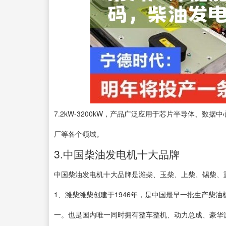
7.2kW-3200kW，产品广泛应用于芯片半导体、
厂等各个领域。
3.中国柴油发电机十大品牌
中国柴油发电机十大品牌是潍柴、玉柴、上柴、锡柴、
1、潍柴潍柴创建于1946年，是中国最早一批生产柴
一。也是国内唯一同时拥有整车整机、动力总成、豪华