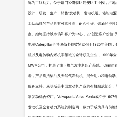
称为工钛动力。位于厦门经济特区翔安区工业园，占地面
设计、研发、生产、销售:发动机、发电机组、储能电
工钛品牌的产品具有可靠性高、耐久性好、燃油经济性
点。始终坚持以市场和客户为中心，以“创造客户价值”
电源Caterpillar卡特彼勒卡特彼勒始创于1925
机以及电传动内燃机车领域的全球领先企业，1999年全资
MWM公司，扩展了旗下燃气发电机组产品线。Cummi
者，产品囊括柴油及天然气发动机、混合动力和电动动
服务支持。康明斯是中国发动机产业的有机组成部分，
家发动机合资厂。VolvopentaVolvo Penta成
发动机及全套动力系统的制造商，致力于成为具有前瞻