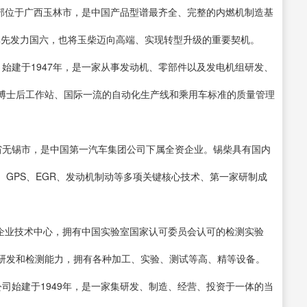
总部位于广西玉林市，是中国产品型谱最齐全、完整的内燃机制造基
，率先发力国六，也将玉柴迈向高端、实现转型升级的重要契机。
始建于1947年，是一家从事发动机、零部件以及发电机组研发、
博士后工作站、国际一流的自动化生产线和乘用车标准的质量管理
省无锡市，是中国第一汽车集团公司下属全资企业。锡柴具有国内
、GPS、EGR、发动机制动等多项关键核心技术、第一家研制成
级企业技术中心，拥有中国实验室国家认可委员会认可的检测实验
研发和检测能力，拥有各种加工、实验、测试等高、精等设备。
司始建于1949年，是一家集研发、制造、经营、投资于一体的当