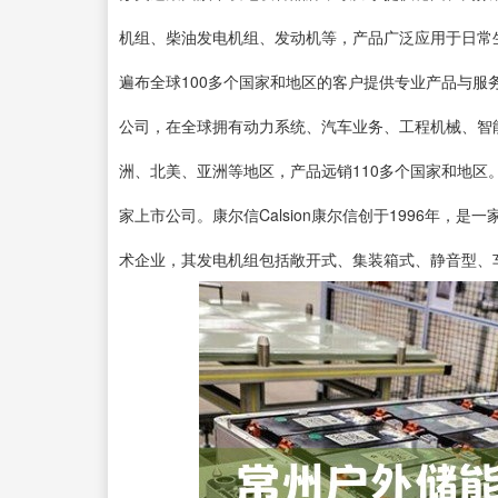
机组、柴油发电机组、发动机等，产品广泛应用于日常
遍布全球100多个国家和地区的客户提供专业产品与服
公司，在全球拥有动力系统、汽车业务、工程机械、智
洲、北美、亚洲等地区，产品远销110多个国家和地区
家上市公司。康尔信Calsion康尔信创于1996年
术企业，其发电机组包括敞开式、集装箱式、静音型、