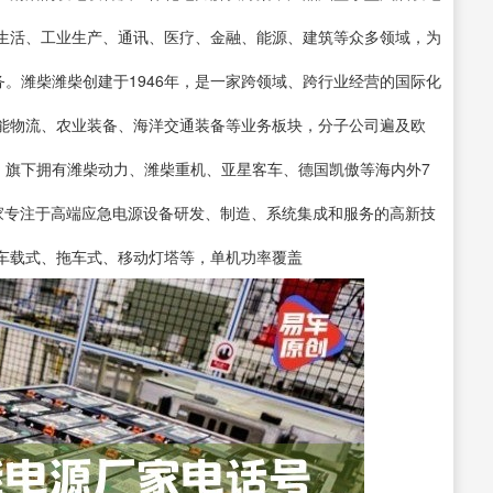
生活、工业生产、通讯、医疗、金融、能源、建筑等众多领域，为
务。潍柴潍柴创建于1946年，是一家跨领域、跨行业经营的国际化
能物流、农业装备、海洋交通装备等业务板块，分子公司遍及欧
。旗下拥有潍柴动力、潍柴重机、亚星客车、德国凯傲等海内外7
，是一家专注于高端应急电源设备研发、制造、系统集成和服务的高新技
车载式、拖车式、移动灯塔等，单机功率覆盖