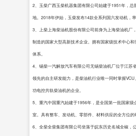
2、玉柴广西玉柴机器集团有限公司始建于1951年，
地。2018年伊始，玉柴发布14款全系列国六发动机
3、上柴上海柴油机股份有限公司前身为上海柴油机厂，
制造的国家大型高新技术企业。拥有国家级技术中心和
体系。
4、锡柴一汽解放汽车有限公司无锡柴油机厂位于江苏
领先的自主研发能力，是柴油机行业唯一同时掌握VCU
功电控共轨柴油机的企业。
5、重汽中国重汽始建于1956年，是全国第一批国家
室。具有整车、发动机、零部件、材料供应的全方位的
6、全柴全柴集团有限公司坐落于皖东历史名城全椒，公