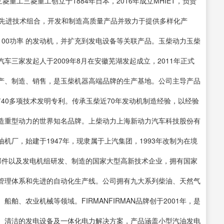
重工三菱重工创立于1884年日本，2016年成立MHIET，负责
用先进技术组合，开发和制造高质量产品并致力于提供多样化产
100功率 的发动机，并扩充到发电设备等关联产品。玉柴动力玉柴
三家发起人于2009年8月在安徽芜湖发起成立，2011年正式
产、制造、销售，是玉柴机器高端品牌的生产基地。公司主导产品
有40多项技术发明专利。传承玉柴近70年发动机制造经验，以经验
造重型动力的世界知名品牌。上柴动力上海新动力汽车科技股份有
机厂，始建于1947年，现隶属于上汽集团，1993年改制为在境
部件以及发电机组研发、制造的国家大型高新技术企业，拥有国家
管理体系和先进的自动化生产线。公司拥有九大系列柴油、天然气
、农业机械等领域。FIRMANFIRMAN品牌创于2001年，是
、清洁的发电设备及一体化电力解决方案，产品涵盖小型汽油发电