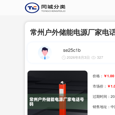
常州户外储能电源厂家电
se25c1b
2026年8月3日
327
价格：
￥1.00
市场价：
￥1.
过期时间：
20
销售地址：中