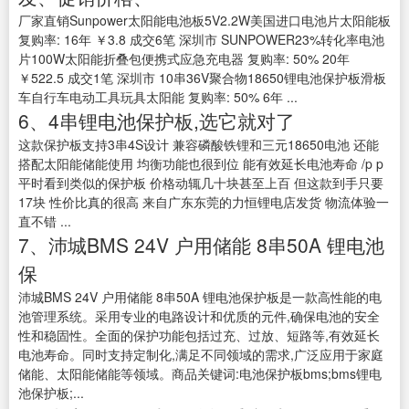
厂家直销Sunpower太阳能电池板5V2.2W美国进口电池片太阳能板
复购率: 16年 ￥3.8 成交6笔 深圳市 SUNPOWER23%转化率电池
片100W太阳能折叠包便携式应急充电器 复购率: 50% 20年
￥522.5 成交1笔 深圳市 10串36V聚合物18650锂电池保护板滑板
车自行车电动工具玩具太阳能 复购率: 50% 6年 ...
6、4串锂电池保护板,选它就对了
这款保护板支持3串4S设计 兼容磷酸铁锂和三元18650电池 还能
搭配太阳能储能使用 均衡功能也很到位 能有效延长电池寿命 /p p
平时看到类似的保护板 价格动辄几十块甚至上百 但这款到手只要
17块 性价比真的很高 来自广东东莞的力恒锂电店发货 物流体验一
直不错 ...
7、沛城BMS 24V 户用储能 8串50A 锂电池
保
沛城BMS 24V 户用储能 8串50A 锂电池保护板是一款高性能的电
池管理系统。采用专业的电路设计和优质的元件,确保电池的安全
性和稳固性。全面的保护功能包括过充、过放、短路等,有效延长
电池寿命。同时支持定制化,满足不同领域的需求,广泛应用于家庭
储能、太阳能储能等领域。商品关键词:电池保护板bms;bms锂电
池保护板;...