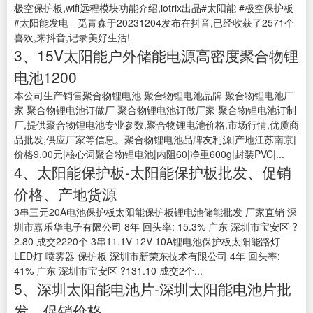
极空保护板,wifi远程模块功能介绍,iotrix出品#太阳能 #极空保护板
#太阳能发电 - 觅青森于20231204发布在抖音,已经收获了2571个
喜欢,来抖音,记录美好生活!
3、15V太阳能户外储能电源高密度聚合物锂
电池1200
本公司生产销售聚合物锂电池 聚合物锂电池品牌 聚合物锂电池厂
家 聚合物锂电池订做厂 聚合物锂电池订做厂家 聚合物锂电池订制
厂,提供聚合物锂电池专业参数,聚合物锂电池价格,市场行情,优质商
品批发,供应厂家等信息。聚合物锂电池品牌友利源|产地江苏南京|
价格9.00元|核心词聚合物锂电池|内阻60|净重600g|封装PVC|...
4、太阳能保护板-太阳能保护板批发、促销
价格、产地货源
3串三元20A电池保护板太阳能保护板锂电池储能批发 厂家直销 深
圳市嘉乐华电子有限公司 8年 回头率: 15.3% 广东 深圳市宝安区 ?
2.80 成交2220个 3串11.1V 12V 10A锂电池保护板太阳能路灯
LED灯 喷雾器 保护板 深圳市新荣东技术有限公司 4年 回头率:
41% 广东 深圳市宝安区 ?131.10 成交2个...
5、深圳太阳能电池片-深圳太阳能电池片批
发、促销价格、