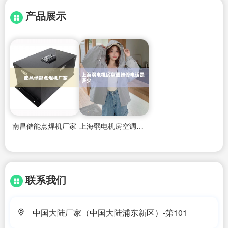
产品展示
南昌储能点焊机厂家
上海弱电机房空调维修电话是多少
联系我们
中国大陆厂家（中国大陆浦东新区）-第101