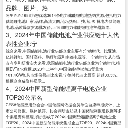
品牌、图片、热
阿里巴巴1688为您优选3614条电力储能锂电池热销货源,包括电力
储能锂电池厂家,品牌,高清大图,论坛热帖。找,逛,买,挑电力储能锂
电池,品质爆款货源批发价,上1688电力储能锂电池主题频道。
3、2024年中国储能电池产业供应链十大代
表性企业:宁
综合来看,中国储能电池行业头部企业主要有:宁德时代、比亚迪、
亿纬锂能、国轩高科、鹏辉能源和南都电源等。 宁德时代 从市场
占有率和研发实力来看,我国储能电池行业头部企业为宁德时代,根
据EVTank数据,2023年上半年,中国储能锂电池出货量为
101.4GWh,从市场份额占比来看,宁德时代占比最高,超过33.5%。
根据企查猫资料显示...
4、2024中国新型储能锂离子电池企业
TOP20公示名
CESA储能应用分会合中国储能网依据会员单位自愿申报统计、上
市公司财报、媒体披露、协会调研走访及中国储能网报道数据等多
个渠道资料整理,初步形成了2024中国新型储能锂离子电池企业
TOP20、2024中国新型储能系统集成企业TOP20、2024中国新型