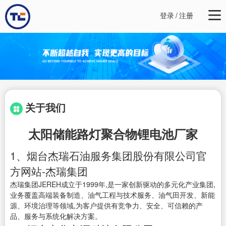
登录
/
注册
关于我们
太阳储能路灯聚合物锂电池厂家
1、烟台杰瑞石油服务集团股份有限公司官
方网站-杰瑞集团
杰瑞集团JEREH成立于1999年,是一家创新驱动的多元化产业集团,
业务覆盖高端装备制造、油气工程与技术服务、油气田开发、新能
源、环境治理等领域,为客户提供有竞争力、安全、可信赖的产
品、服务与系统化解决方案。