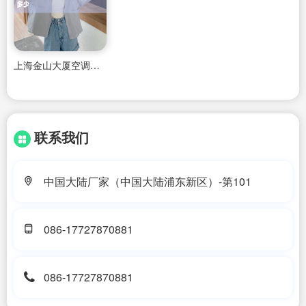
上海金山大厦空调维修服务中心招聘电话
联系我们
中国大陆厂家（中国大陆浦东新区）-第101
086-17727870881
086-17727870881