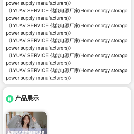
power supply manufacturers)》
《LYUAV SERVICE 储能电源厂家(Home energy storage
power supply manufacturers)》
《LYUAV SERVICE 储能电源厂家(Home energy storage
power supply manufacturers)》
《LYUAV SERVICE 储能电源厂家(Home energy storage
power supply manufacturers)》
《LYUAV SERVICE 储能电源厂家(Home energy storage
power supply manufacturers)》
《LYUAV SERVICE 储能电源厂家(Home energy storage
power supply manufacturers)》
产品展示