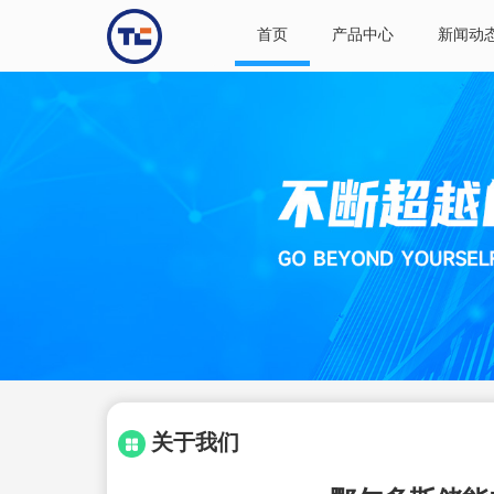
首页
产品中心
新闻动
关于我们