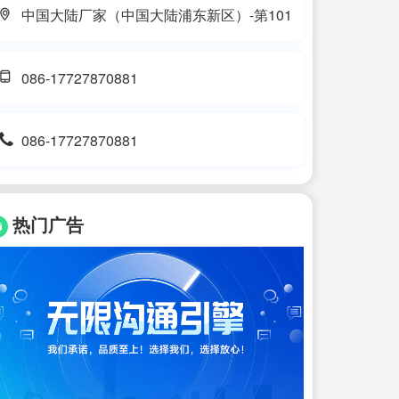
中国大陆厂家（中国大陆浦东新区）-第101
086-17727870881
086-17727870881
热门广告