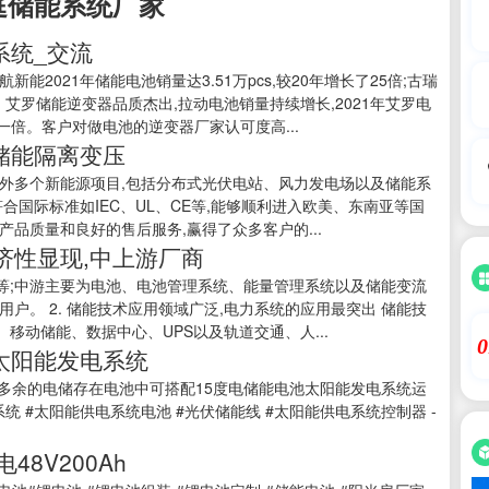
庭储能系统厂家
系统_交流
2021年储能电池销量达3.51万pcs,较20年增长了25倍;古瑞
倍。艾罗储能逆变器品质杰出,拉动电池销量持续增长,2021年艾罗电
营收一倍。客户对做电池的逆变器厂家认可度高...
力储能隔离变压
外多个新能源项目,包括分布式光伏电站、风力发电场以及储能系
合国际标准如IEC、UL、CE等,能够顺利进入欧美、东南亚等国
品质量和良好的售后服务,赢得了众多客户的...
济性显现,中上游厂商
等;中游主要为电池、电池管理系统、能量管理系统以及储能变流
户。 2. 储能技术应用领域广泛,电力系统的应用最突出 储能技
动储能、数据中心、UPS以及轨道交通、人...
0
太阳能发电系统
多余的电储存在电池中可搭配15度电储能电池太阳能发电系统运
统 #太阳能供电系统电池 #光伏储能线 #太阳能供电系统控制器 -
8V200Ah