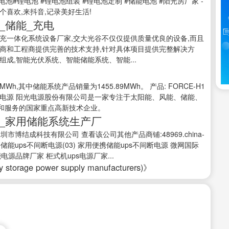
电池#锂电池 #锂电池组装 #锂电池定制 #储能电池 #阳光房厂家 -
万个喜欢,来抖音,记录美好生活!
_储能_充电
充一体化系统设备厂家,交大光谷不仅仅提供质量优良的设备,而且
商和工程商提供完善的技术支持,针对具体项目提供完整解决方
成,智能光伏系统、智能储能系统、智能...
Wh,其中储能系统产品销量为1455.89MWh。 产品: FORCE-H1
aspx 3.阳光电源 阳光电源股份有限公司是一家专注于太阳能、风能、储能、
和服务的国家重点高新技术企业。
_家用储能系统生产厂
深圳市博结成科技有限公司 查看该公司其他产品商铺:48969.china-
用便携储能ups不间断电源(03) 家用便携储能ups不间断电源 微网国际
源品牌厂家 柜式机ups电源厂家...
rage power supply manufacturers)》