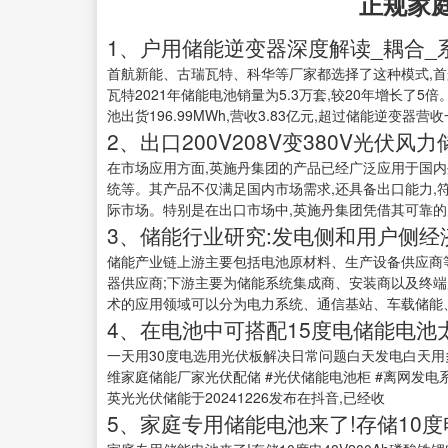
正规家
1、户用储能逆变器深度解读_耦合_
首航新能、古瑞瓦特、科华等厂家都选择了这种模式,首航新能
瓦特2021年储能电池销量为5.3万套,较20年增长了5
池出货196.99MWh,营收3.83亿元,超过储能逆变器
2、出口200V208V变380V光伏风
在市场应用方面,英施丹集团的产品已经广泛应用于国内
统等。其产品不仅满足国内市场需求,还具备出口能力,符
际市场。特别是在出口市场中,英施丹集团凭借其可靠的产
3、储能行业研究:发电侧和用户侧经
储能产业链上游主要包括电池原材料、生产设备供应商
器供应商;下游主要为储能系统集成商、安装商以及终端用
术的应用领域可以分为电力系统、通信基站、车载储能、移
4、在电池中可搭配15度电储能电池
一天用30度电选用光伏板解决日常问题白天发电白天用
维家庭储能厂家光伏配储 #光伏储能电池柜 #离网发电系
英光光伏储能于20241226发布在抖音,已经收
5、家庭专用储能电池来了!存储10度电4