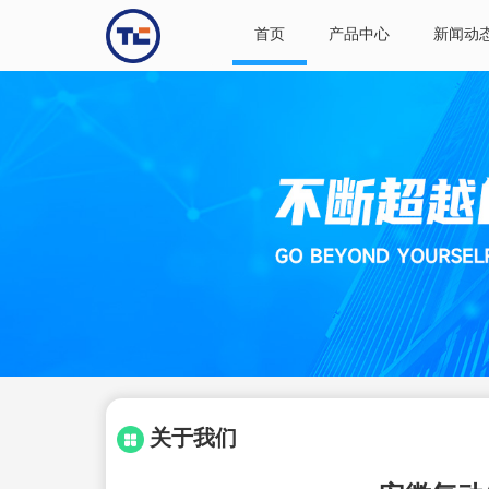
首页
产品中心
新闻动
关于我们