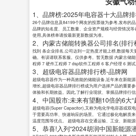
安徽气动
1、品牌榜:2025年电容器十大品牌
26个品牌信息及84199个网友的投票做为参考,发布的
品牌的知名度、员工数量、企业资产规模与经营情况等各
使用,具体榜单请按最新更新数据为准。
2、内蒙古储能转换器公司排名(排行榜)
找到 条企业排名,公司达到一定热度才能上榜,数据每天
确。有误请联系客服。仅供参考。暂无数据 内蒙古储能转
程师 7 硬件工程师 7 dsp软件工程师 6 客户经理 6 测试
3、超级电容器品牌排行榜-品牌网
超级电容器作为一种高效能的储能设备,近年来在新能
增长,超级电容器品牌排行榜成为用户选择产品的重要参
体验和长期效益。因此,了解行业现状、掌握品牌排行信息
4、中国股市:未来有望翻10倍的6大
超级电容(Super Capacitor),又称为电化学电
于需要高功率、快速响应的场景。 它通过极化电解质来
温度范围等优点。 超级电容在交通运输、工业、新能源领域
5、恭喜!入列“2024胡润中国新能源