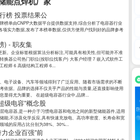
储能点焊机厂家
排行榜 投票结果公
品牌榜单由CNPP大数据平台提供数据支持,综合分析了电容器行业
项实力数据,发布了本榜单数据,仅供方便用户找到好的品牌参考
 - 职友集
更新。企业标签根据算法分析标注,可能具有相关性,但可能并不准
换器公司热门职位(按职位找客户) 大客户经理 7 嵌入式软件工
工程师 6 高级结构工程师 6...
源、电子设备、汽车等领域得到了广泛应用。随着市场需求的不断
考依据。品牌的选择不仅关乎产品的性能与质量,还直接影响使用
显得尤为重要。 在超级电容器行业中,品牌...
“超级电容”概念股
容器或双电层电容器,是一种介于习惯电容器和电池之间的新型储能器件,适用
储能,不涉及化学反应,具有快速充放电、高功率密度、长寿命和宽
的应用占比分别为38%、30%...
潜力企业百强”前