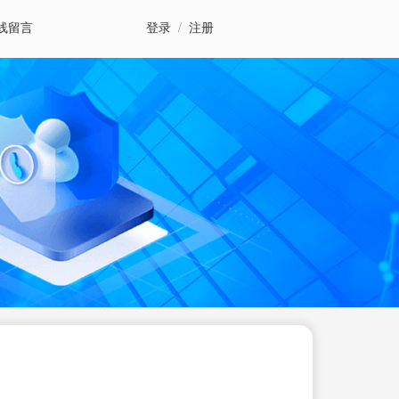
线留言
登录
/
注册