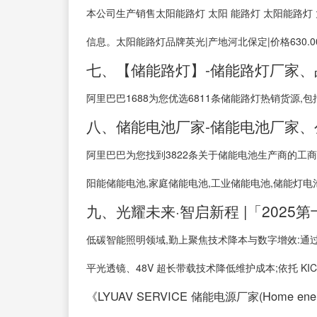
本公司生产销售太阳能路灯 太阳 能路灯 太阳能路灯
信息。太阳能路灯品牌英光|产地河北保定|价格630.00元
七、【储能路灯】-储能路灯厂家、
阿里巴巴1688为您优选6811条储能路灯热销货源,包
八、储能电池厂家-储能电池厂家、公
阿里巴巴为您找到3822条关于储能电池生产商的
阳能储能电池,家庭储能电池,工业储能电池,储能灯电
九、光耀未来·智启新程 |「2025
低碳智能照明领域,勤上聚焦技术降本与数字增效:通过量
平光透镜、48V 超长带载技术降低维护成本;依托 KI
《LYUAV SERVICE 储能电源厂家(Home energy s