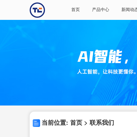
首页
产品中心
新闻动
当前位置: 首页 > 联系我们