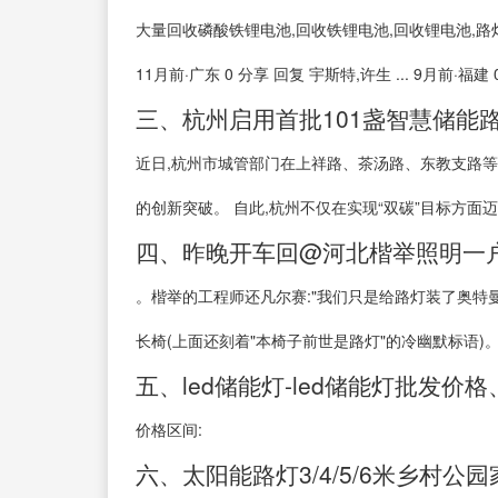
大量回收磷酸铁锂电池,回收铁锂电池,回收锂电池,路灯
11月前·广东 0 分享 回复 宇斯特,许生 ... 9月前·福建 
三、杭州启用首批101盏智慧储能路
近日,杭州市城管部门在上祥路、茶汤路、东教支路等地
的创新突破。 自此,杭州不仅在实现“双碳”目标方面
四、昨晚开车回@河北楷举照明一
。楷举的工程师还凡尔赛:"我们只是给路灯装了奥特曼的
长椅(上面还刻着"本椅子前世是路灯"的冷幽默标语)。
五、led储能灯-led储能灯批发价
价格区间:
六、太阳能路灯3/4/5/6米乡村公