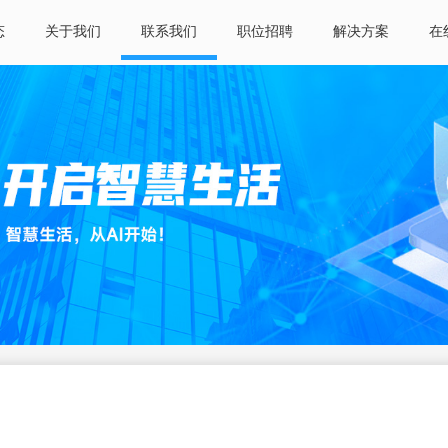
态
关于我们
联系我们
职位招聘
解决方案
在