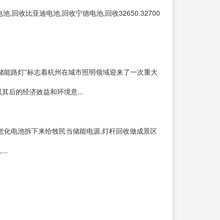
收比亚迪电池,回收宁德电池,回收32650.32700
能储能路灯”标志着杭州在城市照明领域迎来了一次重大
其后的经济效益和环境意...
? 老化电池拆下来给牧民当储能电源,灯杆回收做成景区
..