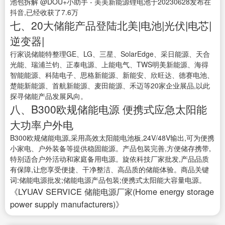
池包拆解 @DOU+小助手 - 美美新能源锂电池于20230628发布在
抖音,已经收获了7.6万
七、20大储能产品登陆北美|电池|光伏|电芯|
逆变器|
行家说储能特整理GE、LG、三星、SolarEdge、采日能源、天合
光能、瑞浦兰钧、正泰电源、上能电气、TWS明美新能源、海得
智能能源、科陆电子、思格新能源、新能安、欣旺达、德赛电池、
楚能新能源、首航新能源、麦田能源、禾迈等20家企业展品,以此
探寻储能产品发展风向。
八、B300欧规储能电源 便携式应急太阳能
大功率户外电
B300欧规储能电源,采用高效太阳能电池板,24V/48V输出,可为便携
小家电、户外装备等提供稳固能源。产品包装完善,方便储存携带,
特别适合户外活动和家庭备用电源。旋依科技厂家批发,产品品质
有保障,让您享受便捷、干净整洁、高品质的储能体验。商品关键
词:储能电源批发;储能电源产品包装;便携式太阳能大容量电源。
《LYUAV SERVICE 储能电源厂家(Home energy storage
power supply manufacturers)》