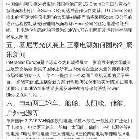
中国储能网讯:据外媒报道,韩国电池厂商LG Chem公司日前宣布与
智能面板初创厂商Span.IO公司达成合作伙伴关系。LG Chem公司
推出的“可定制备份电源”的太阳能+储能产品将采用Span.IO公司的
逐路远程控制系统(智能电气面板)和Resu公司的住宅电池储能系
统。 其电池储能系统的容量为9.8kWh,可在电网正常运行时存储和
释放太阳能...
五、慕尼黑光伏展上,正泰电源如何圈粉?_腾
讯新闻
Intersolar Europe是全球迄今为止规模最大、影响最深的太阳能专
业展览交易会,聚集了国际上所有业内知名企业及大量的拥有丰腴
市场经验的专业人士,给企业提供了一个稳固且商机无限的展示平
台。 光储革新,低压耦合新方案 针对欧洲光储市场实际情况,正泰电
源推出了350kW组串式逆变器及5MWh液冷储能系统Power
Block2.0,同时推...
六、电动两三轮车、船舶、太阳能、储能、
户外电源等
单体国轩 3.2V 52AH磷酸铁锂电池,平整不鼓包,一致性好,广泛适用
于电动车、电动两三轮车、船舶、太阳能、储能、户外电源等等#
锂电池 #电动车锂电池 #三元锂电池 #三轮四轮电动车锂电池 #电