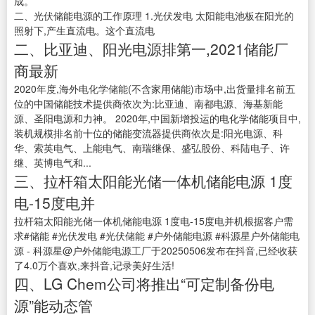
成。
二、光伏储能电源的工作原理 1.光伏发电 太阳能电池板在阳光的
照射下,产生直流电。这个直流电
二、比亚迪、阳光电源排第一,2021储能厂
商最新
2020年度,海外电化学储能(不含家用储能)市场中,出货量排名前五
位的中国储能技术提供商依次为:比亚迪、南都电源、海基新能
源、圣阳电源和力神。 2020年,中国新增投运的电化学储能项目中,
装机规模排名前十位的储能变流器提供商依次是:阳光电源、科
华、索英电气、上能电气、南瑞继保、盛弘股份、科陆电子、许
继、英博电气和...
三、拉杆箱太阳能光储一体机储能电源 1度
电-15度电并
拉杆箱太阳能光储一体机储能电源 1度电-15度电并机根据客户需
求#储能 #光伏发电 #光伏储能 #户外储能电源 #科源星户外储能电
源 - 科源星@户外储能电源工厂于20250506发布在抖音,已经收获
了4.0万个喜欢,来抖音,记录美好生活!
四、LG Chem公司将推出“可定制备份电
源”能动态管