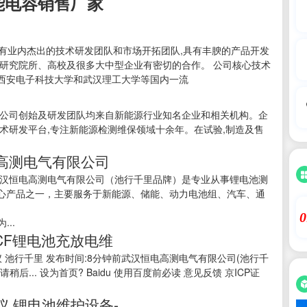
能电容销售厂家
拥有业内杰出的技术研发团队和市场开拓团队,具有丰腴的产品开发
研究院所、高校及很多大中型企业有密切的合作。 公司核心技术
西安电子科技大学和武汉理工大学等国内一流
,公司创始及研发团队均来自新能源行业知名企业和相关机构。企
术研发平台,专注新能源检测维保领域十余年。在试验,制造及售
高测电气有限公司
武汉恒电高测电气有限公司（池行千里品牌）是专业从事锂电池测
心产品之一，主要服务于新能源、储能、动力电池组、汽车、通
0
..
CF锂电池充放电维
仪 池行千里 发布时间:8分钟前武汉恒电高测电气有限公司(池行千
稍后... 设为首页? Baidu 使用百度前必读 意见反馈 京ICP证
仪,锂电池维护设备-