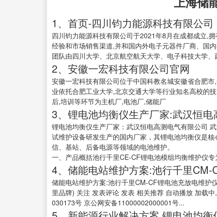
上海储
1、首页-四川钧力能源科技有限公司
四川钧力能源科技有限公司于2021年8月在成都成立,
经验和市场销售渠道,并和国内外电子元器件厂商、国内
团队由四川大学、北京航空航天大学、电子科技大学、
2、安徽一宏科技有限公司官网
安徽一宏科技有限公司位于中国科教名城安徽省合肥市
业依托合肥工业大学,北京交通大学等行业知名高校的技
后,培训等环节为主机厂,电池厂,储能厂
3、锂电池均衡仪生产厂家:武汉恒电
锂电池均衡仪生产厂家：武汉恒电高测电气有限公司 
试维护设备研发生产的国内厂家，其锂电池均衡仪是核
信、基站、后备电源等领域的电池维护。
一、产品概括池行千里CE-CF锂电池模组均衡维护仪专为.
4、储能电站维护方案:池行千里CM-
储能电站维护方案:池行千里CM-CF锂电池充放电维护
里品牌) 关注 发表评论 发表 相关推荐 自动播放 加载中,请
030173号 京公网安备11000002000001号...
5、新能源行业解决方案,锂电池均衡