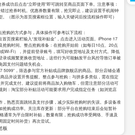
抢券成功后点击“立即使用”即可跳转至商品页面下单。注意事项：
迟错过抢券时机。优惠券数量有限，抢完即止，建议设置手机闹钟
型。（图示为首页搜索框位置，输入关键词后按流程操作即可）
通过整点抢购的方式参与，具体操作可参考以下流程：
页搜索栏输入“发现补贴金”，点击进入活动页面。iPhone 17
抢购时间。整点抢购准备：在抢购开始前（如每日10点、20点
或Wi-Fi），并提前登录账号，填写好收货地址及支付方式。降低
登录或频繁更换收货地址，这些行为可能触发平台风控导致订单被
免因支付问题错失机会。
17 5099”，筛选参与官方补贴或品牌旗舰店的商品。部分店铺会通
收藏商品并设置开售提醒。整点参与抢购：与拼多多类似，需在指定
购”并完成支付。建议提前将商品加入购物车，但需注意部分活动可
规则：淘宝部分补贴活动可能要求用户完成指定任务（如浏览店
作，熟悉页面跳转及支付步骤，减少实际抢购时的失误。多设备准
加抢购成功率。关注库存更新：部分平台在抢购结束后会短暂补
价格通常为平台限时补贴，数量有限，抢购成功率受网络、手速及
周固定时间补货）再次尝试。
接老板