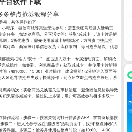
平台软件下载
4拼多多整点抢券教程分享
面参与，具体操作如下：
作，小程序、微信商城等渠道无法参与；需登录账号后进入活动页
指定任务（如浏览商品、分享活动等）获取“减减卡”，该卡片是解
规则：5折优惠券：需先使用减减卡解锁场次，方可参与整点抢
生成订单，商家按订单信息发货；库存限制：每日抢券场次、优惠
顶部搜索框输入“双十一”，点击进入双十一专属活动页面。解锁抢
提示完成操作（如签到、浏览商品等）获取减减卡，并使用卡片解锁
如10:00、15:30）准时操作，建议提前1-2分钟进入页面等
，避免因延迟导致抢券失败；快速操作：到点后立即点击抢券按钮，系
优惠券场次；实物商品兑换需关注审核进度，避免因信息错误导致
务积累更多减减卡。通过以上步骤，用户可高效参与拼多多双十一
。
作操作流程：步骤一：搜索关键词打开拼多多APP，在首页顶部搜
。步骤二：进入抢券专区在“超级省”活动页面中，找到“整点神卷”入
界面。步骤三：抢券并使用在整点时段（如10:00、14:00