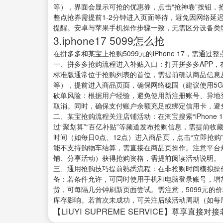
等），界面会显示可抢的优惠券，点击“抢神卷”按钮，
整点抢券需提前1-2分钟进入页面等待，避免因网络延
提醒。安卓与苹果手机操作步骤一致，无需区分设备类
3.iphone17 5099怎么抢
在拼多多和某宝上抢购5099元的iPhone 17，需
一、拼多多抢购流程进入补贴入口：打开拼多多APP，在首
标准版通常位于抢购列表的首位，需提前确认商品信息及
等），提前进入商品页面，确保网络稳固（建议使用5G
砍单风险：根据用户经验，避免使用新注册账号、异地
取消。同时，确保支付账户余额充足或绑定信用卡，避
二、某宝抢购流程关注店铺活动：在淘宝搜索“iPhone 
过“聚划算”“百亿补贴”等频道发布抢购信息，需提前
时间（如每日0点、12点）进入商品页，点击“立即抢
能不支持购物车结算，需直接在商品页操作。注意平台
铺、分享活动）获得抢购资格，需提前阅读活动说明。
三、通用抢购技巧提前熟悉流程：在非抢购时间模拟操
备：若条件允许，可同时使用手机和电脑登录账号，增
货，可每隔几分钟刷新页面尝试。需注意，5099元的
库存影响。若首次未成功，可关注后续活动周期（如每
【LIUYI SUPREME SERVICE】尊享直接对