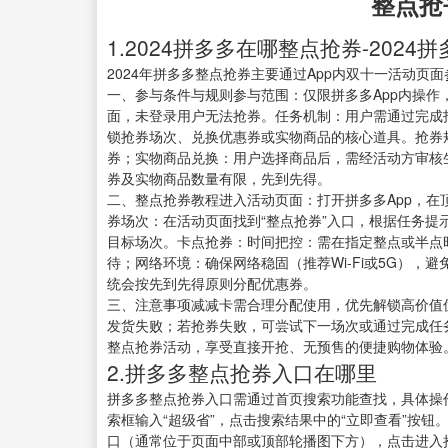
整点抢
1.2024拼多多在哪整点抢券-202
2024年拼多多整点抢券主要通过App内双十一活动页
一、参与条件与规则参与范围：仅限拼多多App内操
面，未登录用户无法抢券。任务机制：用户需通过完成
锁抢券场次、兑换优惠券或实物商品的核心道具。抢券
券；实物商品兑换：用户选择商品后，需经活动方审核
券及实物商品数量有限，先到先得。
二、整点抢券教程进入活动页面：打开拼多多App，在
券场次：在活动页面找到“整点抢券”入口，根据任务
目标场次。卡点抢券：时间把控：需在指定整点或半点时间（
待；网络环境：确保网络稳固（推荐Wi-Fi或5G）
统会按先到先得原则分配优惠券。
三、注意事项减减卡需合理分配使用，优先解锁高价值
发货失败；若抢券失败，可尝试下一场次或通过完成任
整点抢券活动，享受直接开抢、无预售的便捷购物体验
2.拼多多整点抢券入口在哪里
拼多多整点抢券入口需通过首页搜索功能查找，具体操
索框输入“超级省”，点击搜索结果中的“立即查看”按钮
口（通常位于页面中部或顶部轮播图下方），点击进入抢券