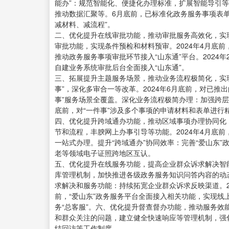
能办”：规范智能化、便捷化办理标准，扩展智能导引等
推动数据汇聚等。6月底前，已标准化政务服务事项表单
减材料、减流程”。
二、优化提升在线审批功能，推动审批服务高效化，实现“
审批功能，实现条件预检和材料预审。2024年4月底
推动政务服务事项审批环节接入“山东通”平台。2024
自建业务系统审批后台全面接入“山东通”。
三、拓展提升主题服务场景，推动业务流程极简化，实现
事”，深化多审合一等改革。2024年6月底前，对已推出
事”服务场景全覆盖。深化业务流程极简办理：加强跨层
底前，对“一件事”涉及多个事项的申请材料和表单进行
四、优化提升跨域通办功能，推动区域事项办理协同化，
节和流程，丰腴网上办事引导等功能。2024年4月底前，
一站式办理。提升“跨域通办”协同效率：完善“爱山东”
老等领域电子证照跨地区互认。
五、优化提升在线服务功能，提高企业群众诉求解决智
库管理机制，加快推进各级政务服务知识问答内容的动态
求解决和服务功能：持续拓宽企业群众诉求反映渠道。20
前，“爱山东”政务服务平台全面接入相关功能，实现
务“总客服”。六、优化提升督查督办功能，推动服务效
和群众关注的问题，建立健全快速响应等管理机制，强
结回访等工作制度。