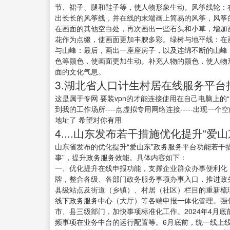
节、裙子、腿和鞋子等，使人物形象生动。风筝线轮：
出长长的风筝线，并在线的末端画上简易的风筝，风筝
在画面的其他空白处，再次画出一些石头和小草，增加
花作为点缀，使画面更加丰腴多彩。绿树与地平线：在
与山峰：最后，画出一座座房子，以及连绵不断的山峰
色等颜色，使画面更加生动。补充人物的颜色，使人物
面的文化气息。
3.湖北省人口计生村居在线服务平台
这是属于专网 要装vpn的才能连接使用在自己电脑上的“
到我的工作场所----点虚拟专用网络连接-----出现一个
地址了 希望对你有用
4....山东发布若干措施优化提升“爱
山东省发布的优化提升“爱山东”政务服务平台功能若干
事”，提升政务服务效能。具体内容如下：
一、优化提升在线申报功能，支撑企业群众办事便利化，
牌，整合各级、各部门政务服务事项办事入口，推进政务
县级站点及街道（乡镇）、村居（社区）栏目的重新梳理
线下政务服务中心（大厅）等各端申报一体化管理。强
市、县三级部门，加快事项标准化工作。2024年4月
频事项在业务中台的运行配置等。6月底前，统一线上线