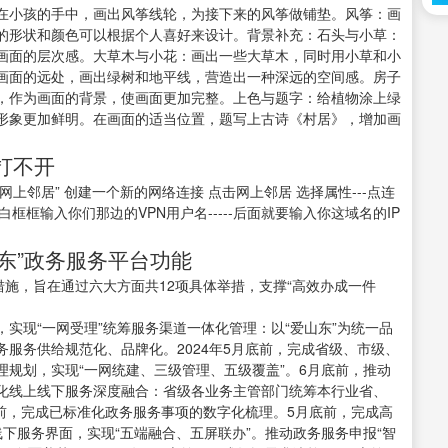
在小孩的手中，画出风筝线轮，为接下来的风筝做铺垫。风筝：画
的形状和颜色可以根据个人喜好来设计。背景补充：石头与小草：
画面的层次感。大草木与小花：画出一些大草木，同时用小草和小
画面的远处，画出绿树和地平线，营造出一种深远的空间感。房子
，作为画面的背景，使画面更加完整。上色与题字：给植物涂上绿
形象更加鲜明。在画面的适当位置，题写上古诗《村居》，增加画
打不开
网上邻居” 创建一个新的网络连接 点击网上邻居 选择属性---点连
空白框框输入你们那边的VPN用户名-----后面就要输入你这域名的IP
山东”政务服务平台功能
措施，旨在通过六大方面共12项具体举措，支撑“高效办成一件
实现“一网受理”统筹服务渠道一体化管理：以“爱山东”为统一品
服务供给规范化、品牌化。2024年5月底前，完成省级、市级、
规划，实现“一网统建、三级管理、五级覆盖”。6月底前，推动
化线上线下服务深度融合：省级各业务主管部门统筹本行业省、
底前，完成已标准化政务服务事项的数字化梳理。5月底前，完成高
下服务界面，实现“五端融合、五屏联办”。推动政务服务申报“智