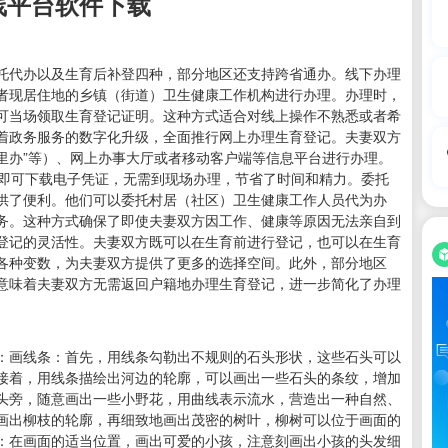
线平台软件下载
托代办以及生育后补登四种，部分地区还支持跨省通办。线下办理
者现居住地的乡镇（街道）卫生健康工作机构进行办理。办理时，
可当场领取生育登记证明。这种方式适合对线上操作不熟悉或者希
着政务服务的数字化升级，全面推行网上办理生育登记。夫妻双方
浙里办”等）、网上办事大厅或者移动客户端等信息平台进行办理。
内即可下载电子凭证，无需到现场办理，节省了时间和精力。委托
供了便利。他们可以委托村居（社区）卫生健康工作人员代为办
务。这种方式确保了即使夫妻双方因工作、健康等原因无法亲自到
登记的灵活性。夫妻双方既可以在生育前进行登记，也可以在生育
各种变数，为夫妻双方提供了更多的选择空间。此外，部分地区
意味着夫妻双方无需返回户籍地办理生育登记，进一步简化了办理
：画线条：首先，用线条勾勒出不规则的石头形状，这些石头可以
接着，用线条描绘出河边的轮廓，可以画出一些石头的条纹，增加
头旁，随意画出一些小野花，用曲线表示流水，营造出一种自然、
画出柳枝的轮廓，再细致地画出茂密的树叶，柳树可以位于画面的
：在画面的适当位置，画出可爱的小孩，注意刻画出小孩的头发细