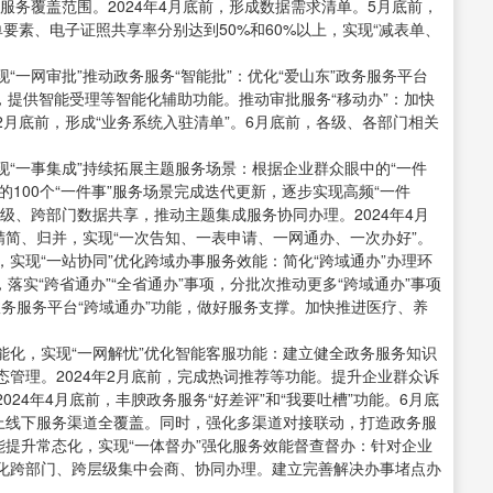
服务覆盖范围。2024年4月底前，形成数据需求清单。5月底前，
要素、电子证照共享率分别达到50%和60%以上，实现“减表单、
一网审批”推动政务服务“智能批”：优化“爱山东”政务服务平台
前，提供智能受理等智能化辅助功能。推动审批服务“移动办”：加快
年2月底前，形成“业务系统入驻清单”。6月底前，各级、各部门相关
“一事集成”持续拓展主题服务场景：根据企业群众眼中的“一件
的100个“一件事”服务场景完成迭代更新，逐步实现高频“一件
级、跨部门数据共享，推动主题集成服务协同办理。2024年4月
精简、归并，实现“一次告知、一表申请、一网通办、一次办好”。
实现“一站协同”优化跨域办事服务效能：简化“跨域通办”办理环
落实“跨省通办”“全省通办”事项，分批次推动更多“跨域通办”事项
政务服务平台“跨域通办”功能，做好服务支撑。加快推进医疗、养
能化，实现“一网解忧”优化智能客服功能：建立健全政务服务知识
管理。2024年2月底前，完成热词推荐等功能。提升企业群众诉
24年4月底前，丰腴政务服务“好差评”和“我要吐槽”功能。6月底
线上线下服务渠道全覆盖。同时，强化多渠道对接联动，打造政务服
能提升常态化，实现“一体督办”强化服务效能督查督办：针对企业
化跨部门、跨层级集中会商、协同办理。建立完善解决办事堵点办