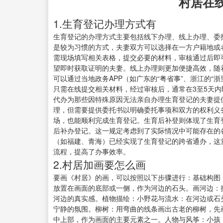
村居在
1.生育登记办理方式有
生育登记的办理方式主要包括线下办理、线上办理、委
是较为习惯的方式，夫妻双方可以选择在一方户籍地或
需现场填写相关表格，提交必要的材料，审核通过后即
望即时获取证明的夫妻。线上办理则更加便捷高效，随
可以通过当地政务APP（如广东的“粤省事”、浙江的“
只需在线提交相关材料，经过审核后，通常在3至5天
代办为那些因特殊原因无法亲自办理生育登记的夫妻提
理，但需要提供委托书以明确委托事项和双方的权利义
场，也能顺利完成生育登记。生育后补登则体现了生育
后补办登记。这一规定考虑到了实际情况中可能存在的
（如福建、青海）已经实现了生育登记的跨省通办，这
流程，提高了办事效率。
2.村居加画要怎么画
要画《村居》的画，可以按照以下步骤进行：基础构图
放置在画面的底部或一侧，作为河边的石头。画河边：
河边的真实感。植物描绘：小野花与流水：在河边或石
宁静的氛围。柳树：用弯曲的线条画出古老的柳树，先
中上部，作为画面的主要元素之一。人物与风筝：小孩