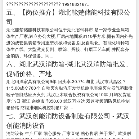
?????????????????????? 1991882167...
五、【岗位推介】湖北能楚储能科技有限公
司
湖北能楚储能科技有限公司位于湖北省钟祥市,是一家专业金属箱
体生产厂家,独立办公大楼,厂房占地面积8110平方米,拥有国内外先
进的成套集装箱专用重型机械和设备,以及自动化、智能化特种箱
体生产线、大型激光切割、喷涂、焊接、打磨工艺车间,并配套齐
全消防、环保设备。同...
六、湖北武汉消防箱-湖北武汉消防箱批发、
促销价格、产地
湖北珂洋家具有限公司9年 回头率:30.7% 湖北 武汉市武昌区 ?
115.00成交780个 自动灭火贴汽车发动机舱电表箱灭火器气溶胶微
粒子智能感应灭火剂 武汉巨木联合投资有限公司10年 月均发货速
度:当日 浙江 余姚市 ?350.00 武汉万业达 双速变频消防风机控制
箱价格 防烟排烟风机控制箱厂家 ...
七、武汉创能消防设备制造有限公司 - 武汉
创能消防设备
消防设备 生产厂家 细心服务 厂家直销 贴心售后 关于我们 武汉创