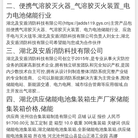
二、便携气溶胶灭火器_气溶胶灭火装置_电
力电池储能行业
湖北及安盾消防科技有限公司(https://jadds119.gys.cn)主营产品包
括便携气溶胶灭火器、气溶胶灭火装置、电力电池储能行业、应急
手电与灭火毯等,湖北及安盾消防科技有限公司负责人刘女士,湖北
及安盾消防科技有限公司希望能与您成为合作伙伴
三、湖北及安盾消防科技有限公司
湖北及安盾消防科技有限公司创立于2015年,是专业从事火灾防控
业务的国家高新技术企业,拥有独立研发团队和完全知识产权,是国
内少数技术自主可控,拥有从设计到制造整体消防系统完整产业链
的专业制造商。 公司以新能源消防系统解决方案为主营业务,围绕
储能电站、新能源交通、电力电网、城市综合管廊等应用领域,自
主开发出气溶胶...
四、湖北供应储能电池集装箱生产厂家储能
集装箱价格,储能
供应商 沧州信合集装箱制造有限公司 店铺 认证 报价 人民币
91700.00元 加工定制 是 箱型 10.0 载重 30吨集装箱 关键词 供应
储能电池集装箱,湖北储能电池集装箱,全新储能电池集装箱,供应储
能电池集装箱 所在地 河北沧州盐山县盐山正港工业园 高娜