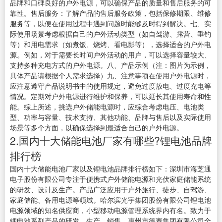
品牌和口碑良好的户外电源，可以确保产品的质量和售后服务的可
靠性。售后服务：了解产品的售后服务政策，包括保修期限、维修
服务等，以便在使用过程中遇到问题时能够及时得到解决。七、实
际使用场景考虑根据自己的户外活动类型（如自驾游、露营、垂钓
等）和用电需求（如煮饭、烧烤、看电影等），选择适合的户外电
源。例如，对于需要长时间户外活动的用户，可以选择容量较大、
支持多种充电方式的户外电源。八、产品示例（注：图片为示例，
具体产品请根据个人需求选择）九、注意事项在使用户外电源时，
应注意遵守产品说明书中的使用规定，避免过度放电、过度充电等
情况。定期对户外电源进行维护和保养，可以延长其使用寿命和性
能。综上所述，挑选户外储能电源时，应综合考虑电压、电池类
型、功率与容量、技术支持、其他功能、品牌与售后以及实际使用
场景等多个方面，以确保选择到最适合自己的户外电源。
2.国内十大储能电池厂家有哪些?锂电池品牌
排行榜
国内十大储能电池厂家以及锂电池品牌排行榜如下：深圳市海芝通
电子股份有限公司专注于便携式户外储能电源和光伏家庭储能系统
的研发、设计及生产。产品广泛应用于户外旅行、徒步、自驾游、
家庭储能、备用电源等领域。哈尔滨光宇集团股份有限公司锂电池
电源领域的知名供应商，小型移动电源管理系统界内有名。致力于
锂电池系列产品的研发、生产、销售。惠州市德赛集团有限公司全