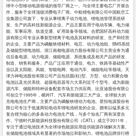
球中小型移动电源领域的领导厂商之一。与全球主要电芯厂开展合
作，服务于全球顶级消费电子厂商。中航锂电有限公司中国航空工
业集团公司旗下，专业从事锂离子动力电池、锂电池管理系统研
发、生产的高科技新能源企业。产品主要应用于电动车辆、电力储
能、军事应用、轨道交通、矿用装备等领域。合肥国轩高科动力能
源有限公司专业从事新型锂离子电池及其材料的研发、生产和经营
的企业。主要产品为磷酸铁锂材料、电芯、动力电池组、BMS系统
及储能型锂电池组。浙江南都电源动力股份有限公司主营业务为通
信后备电源、动力电源、储能电源、系统集成及相关产品的研发、
制造、销售和服务。产品广泛应用于通信、电力、铁路等基础性产
业以及太阳能、风能、智能电网、电动汽车、储能电站等领域。天
津力神电池股份有限公司产品包括圆(柱)型、方型、动力和聚合物
电池以及光伏系统、超级电容器等六大系列近千个型号。成为新能
源汽车、储能和特种设备配套市场主力供应商。比亚迪股份有限公
司创立于1995年，横跨IT、汽车和新能源三大产业。全球较大的
充电电池生产商，主要产品为磷酸铁锂动力电池。星恒电源股份有
限公司专注于低速两轮电动车锂电池研发的企业。拥有以锰系多元
复合锂为核心的多条动力电池生产线，与多个知名厂商有深度合
作。宁德时代新能源科技股份有限公司（CATL）成立于2011年，
专注于通过电池技术为全球绿色能源应用提供能源存储解决方案。
在储能电池领域具有显著的市场地位和影响力。锂电池品牌排行榜