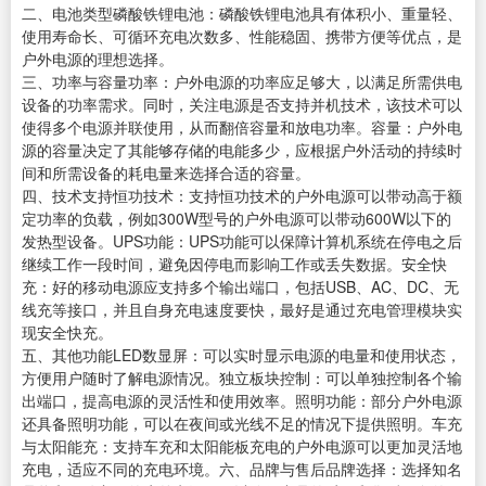
二、电池类型磷酸铁锂电池：磷酸铁锂电池具有体积小、重量轻、
使用寿命长、可循环充电次数多、性能稳固、携带方便等优点，是
户外电源的理想选择。
三、功率与容量功率：户外电源的功率应足够大，以满足所需供电
设备的功率需求。同时，关注电源是否支持并机技术，该技术可以
使得多个电源并联使用，从而翻倍容量和放电功率。容量：户外电
源的容量决定了其能够存储的电能多少，应根据户外活动的持续时
间和所需设备的耗电量来选择合适的容量。
四、技术支持恒功技术：支持恒功技术的户外电源可以带动高于额
定功率的负载，例如300W型号的户外电源可以带动600W以下的
发热型设备。UPS功能：UPS功能可以保障计算机系统在停电之后
继续工作一段时间，避免因停电而影响工作或丢失数据。安全快
充：好的移动电源应支持多个输出端口，包括USB、AC、DC、无
线充等接口，并且自身充电速度要快，最好是通过充电管理模块实
现安全快充。
五、其他功能LED数显屏：可以实时显示电源的电量和使用状态，
方便用户随时了解电源情况。独立板块控制：可以单独控制各个输
出端口，提高电源的灵活性和使用效率。照明功能：部分户外电源
还具备照明功能，可以在夜间或光线不足的情况下提供照明。车充
与太阳能充：支持车充和太阳能板充电的户外电源可以更加灵活地
充电，适应不同的充电环境。六、品牌与售后品牌选择：选择知名