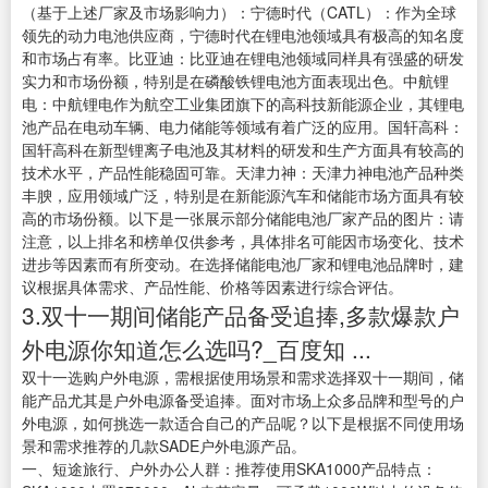
（基于上述厂家及市场影响力）：宁德时代（CATL）：作为全球
领先的动力电池供应商，宁德时代在锂电池领域具有极高的知名度
和市场占有率。比亚迪：比亚迪在锂电池领域同样具有强盛的研发
实力和市场份额，特别是在磷酸铁锂电池方面表现出色。中航锂
电：中航锂电作为航空工业集团旗下的高科技新能源企业，其锂电
池产品在电动车辆、电力储能等领域有着广泛的应用。国轩高科：
国轩高科在新型锂离子电池及其材料的研发和生产方面具有较高的
技术水平，产品性能稳固可靠。天津力神：天津力神电池产品种类
丰腴，应用领域广泛，特别是在新能源汽车和储能市场方面具有较
高的市场份额。以下是一张展示部分储能电池厂家产品的图片：请
注意，以上排名和榜单仅供参考，具体排名可能因市场变化、技术
进步等因素而有所变动。在选择储能电池厂家和锂电池品牌时，建
议根据具体需求、产品性能、价格等因素进行综合评估。
3.双十一期间储能产品备受追捧,多款爆款户
外电源你知道怎么选吗?_百度知 ...
双十一选购户外电源，需根据使用场景和需求选择双十一期间，储
能产品尤其是户外电源备受追捧。面对市场上众多品牌和型号的户
外电源，如何挑选一款适合自己的产品呢？以下是根据不同使用场
景和需求推荐的几款SADE户外电源产品。
一、短途旅行、户外办公人群：推荐使用SKA1000产品特点：