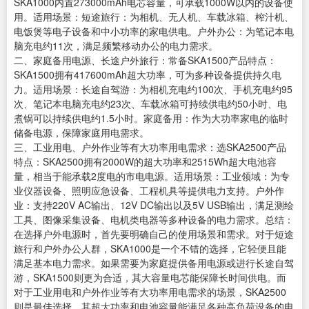
SKA1000内置273000mAh电芯容量，可承载1000W以内的设备使
用。适用场景：短途旅行：为相机、无人机、车载冰箱、榨汁机、
电饭煲等电子设备和中小功率的家电供电。户外办公：为笔记本电
脑充电约11次，满足频繁移动办公的电力需求。
二、家庭备用电源、长途户外旅行：常备SKA1500产品特点：
SKA1500拥有417600mAh超大功率，可为多种设备提供持久电
力。适用场景：长途自驾游：为相机充电约100次、手机充电约95
次、笔记本电脑充电约23次、车载冰箱可持续供电约50小时、电
煮锅可以持续供电约1.5小时。家庭备用：作为大功率家电的临时
储备电源，保障家庭用电需求。
三、工业用电、户外作业等有大功率用电需求：选SKA2500产品
特点：SKA2500拥有2000W的超大功率和2515Wh超大电池容
量，相当于能承载2度电的市电电源。适用场景：工业领域：为专
业仪器设备、照明应急设备、工程机具等提供电力支持。户外作
业：支持220V AC输出、12V DC输出以及5V USB输出，满足测绘
工具、图像采集设备、电机类电器等多种设备的电力需求。总结：
在选择户外电源时，首先要明确自己的使用场景和需求。对于短途
旅行和户外办公人群，SKA1000是一个不错的选择，它轻便且能
满足基本电力需求。如果需要为家庭提供备用电源或进行长途自驾
游，SKA1500则更为合适，其大容量电芯能保障长时间供电。而
对于工业用电和户外作业等有大功率用电需求的场景，SKA2500
则是最佳选择，其超大功率和电池容量能满足各种高负荷设备的电