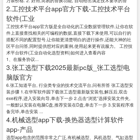
万条价格. 2. 好用,简易的替换功能, 自动给出满足技术要求的替
2.工控技术平台app官方下载-工控技术平台
软件(工业
工控技术平台app官方版是全自动化的工业数据管理软件,让你在软
件上直接查找相关的可编程的数据,直接下载下来使用,可以自行的
搭配不同的配置型号,让你能更清楚明白的进行操作,还能大神的社
区平台问答,同时提供想对应的案例,使用起来更有说服力。 工控技
术平台软件(工业自动化选型资料)如何进入查看内容
1、在服务协议...
3.张工选型下载2025最新pc版_张工选型电
脑版官方
6.张工知道平台, 行业类专业的技术交流平台,问有所答 张工选型安
装步骤 1.在华军软件园下载张工选型最新版安装包,解压后,双击
exe程序,进入安装向导,单击下一步 2.点击“浏览”选择安装文件夹,
一般默认安装在电脑C盘,推荐安装在D盘,单击下一步 3.安装程序准
备完毕,单击安装 ...
4.机械选型app下载-换热器选型计算软件
app-产品
选型app包含的范围非常之广泛,有机械选型、风机选型、气缸选型