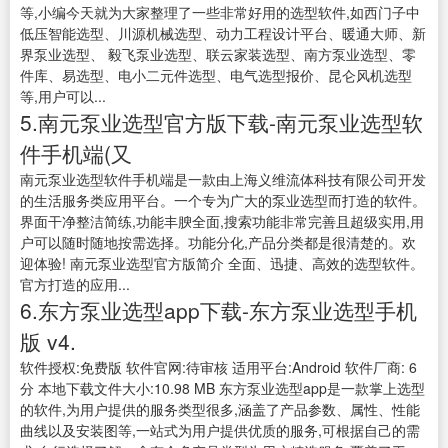
等,小编今天就为大家整理了一些非常好用的选型软件,如西门子中
低压智能选型、川源机械选型、动力工程设计平台、暖通大师、新
界泵业选型、 毅飞泵业选型、联云家装选型、南方泵业选型、零
件库、易选型、电小二元件选型、电气选型报价、昆仑风机选型
等,用户可以...
5.南元泵业选型官方版下载-南元泵业选型软
件手机端(又
南元泵业选型软件手机端是一款由上海义维流体科技有限公司开发
的生活服务类应用平台。一个专为广大的泵业选型而打造的软件。
界面干净整洁简练,功能丰腴全面,搜索功能非常完善且超级实用,用
户可以随时随地按需选择。功能分化,产品分类都是很清楚的。欢
迎体验! 南元泵业选型官方版简介 全面、迅捷、高效的选型软件。
官方打造的应用...
6.东方泵业选型app下载-东方泵业选型手机
版 v4.
软件授权:免费版 软件官网:待审核 适用平台:Android 软件厂商: 6
分 本地下载文件大小:10.98 MB 东方泵业选型app是一款掌上选型
的软件,为用户提供的服务类型很多,涵盖了产品参数、属性、性能
曲线以及安装图等,一站式为用户提供优质的服务,可根据自己的需