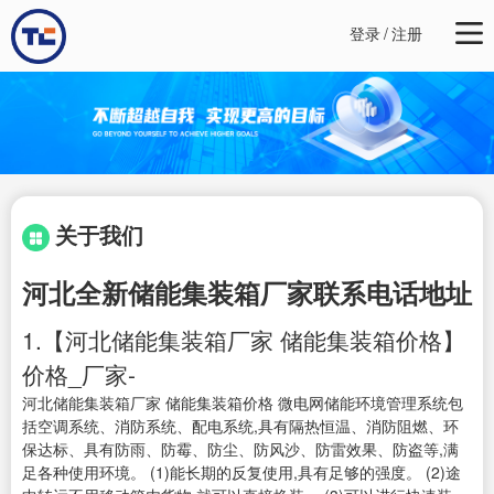
登录
/
注册
关于我们
河北全新储能集装箱厂家联系电话地址
1.【河北储能集装箱厂家 储能集装箱价格】
价格_厂家-
河北储能集装箱厂家 储能集装箱价格 微电网储能环境管理系统包
括空调系统、消防系统、配电系统,具有隔热恒温、消防阻燃、环
保达标、具有防雨、防霉、防尘、防风沙、防雷效果、防盗等,满
足各种使用环境。 (1)能长期的反复使用,具有足够的强度。 (2)途