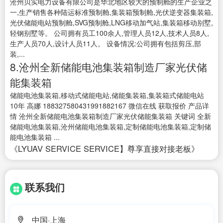
沧州贝实电力设备有限公司是华北地区较大的预制舱的生产企业之
一,生产销售各种陆运标准预制舱,集装箱预制舱,光伏逆变器集装箱,
光伏储能电站预制舱,SVG预制舱,LNG移动加气站,集装箱移动别墅,
轻钢别墅等。 公司拥有员工100余人,管理人员12人,技术人员8人,
生产人员70人,设计人员11人。 设备情况:公司拥有包括剪压,部
装,...
8.沧州全新储能电池集装箱制造厂家光伏储
能集装箱
储能电池集装箱,移动式储能电站,储能集装箱,集装箱式储能电站
10年 高娜 188327580431991882167 微信在线 获取报价 产品详
情 沧州全新储能电池集装箱制造厂家光伏储能集装箱 关键词 全新
储能电池集装箱,沧州储能电池集装箱,定制储能电池集装箱,定制储
能电池集装箱 ...
《LYUAV SERVICE SERVICE】尊享直接对接老板》
联系我们
中国·上海