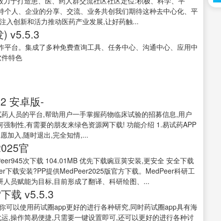
APP致力于打造患、医、药人群交流社区社区定位:积极、科学、平
持个人、企业的分享、交流、业务共创我们期待这种去中心化、平
入创新和活力推动医药产业发展,让好药触...
v5.5.3
作平台。集成了多种免费查询工具、任务中心、沟通中心、应用中
软件特色
2 安卓版-
招募试药人员的平台,帮助用户一手掌握药物临床试验的招募信息,用户
强制性,有需要的朋友来绿色资源网下载! 功能介绍 1.易试药APP
加入,随时退出,完全知情,...
025官
edPeer945次下载 104.01MB 优先下载豌豆荚安装,更安全 安全下载
er下载安装?PP提供MedPeer2025版官方下载。MedPeer科研工
人员赋能为目标,目前形成了翻译、科研绘图、...
 v5.5.3
你可以使用药试圈app更好的进行各种研究,同时药试圈app具有海
运,操作简易便捷,只需要一键设置即可,还可以更好的进行各种讨