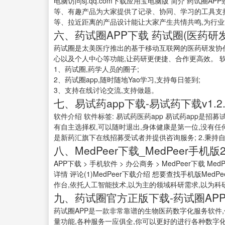
电脑访问sj.qq.com下载应用宝电脑版 简介 药试圈
等、有趣产品为大家提供了记录、协同、学习的工具支
等、拉近距离的产品设计能让大家产生共情共鸣,为行业注
六、药试圈APP下载 药试圈(医药研发) 
药试圈是太美医疗推出的基于移动互联网的医药研发协
心以及个人中心等功能,让药研更便捷、合作更高效。 
1、药试圈,药学人员的圈子;
2、药试圈app,随时随地Yao学习,支持每日签到;
3、支持在线讨论交流,支持做题。
七、易试药app下载-易试药下载v1.2.
软件介绍 软件标签: 易试药医药app 易试药app是
有自主选择权,可以随时退出,身体健康是第一位,没有任何
是新药汇旗下在线招募受试者并提供咨询服务; 2.秉持自愿
八、MedPeer下载_MedPeer手机版2
APP下载 > 手机软件 > 办公商务 > MedPeer下载 M
详情 评论(1)MedPeer下载介绍 想要查找手机版MedPe
作台,依托人工智能技术,以为主的领域科研需求,以为科研
九、药试圈官方正版下载-药试圈APP下载
药试圈APP是一款非常靠谱的生物医药数字化服务软件,
量功能,各种服务一应俱全,你可以更好的进行各种数字化