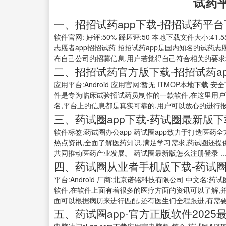
试药
一、招招试药app下载-招招试药平台下载
软件官网: 好评:50% 踩坏评:50 本地下载文件大小:41.
志愿者app招招试药 招招试药app是国内知名的试药
布自己公司的招募信息,用户若觉得自己符合相关的要求
二、招招试药官方版下载-招招试药app下
应用平台:Android 应用官网:暂无 ITMOP本地下载 安
件是专为临床试验招试药员制作的一款软件,在这里用户
名,平台上的信息都是真实可靠的,用户可以放心的进行报名
三、药试圈app下载-药试圈最新版下载v
软件标签:药试圈办公app 药试圈app致力于打造医
热点资讯,全面了解医药知识,满足学习需求,药试圈还提
共同推动医药产业发展。 药试圈最新版怎么注册登录 ..
四、药试圈从业者手机版下载-药试圈从
平台:Android 厂商:北京诺铭科技有限公司 中文名:
软件,在软件上面有着很多的医疗方面的资讯可以了解,并
面可以根据病历来进行匹配,还有医生们全程跟进,有需要的
五、药试圈app-官方正版软件202