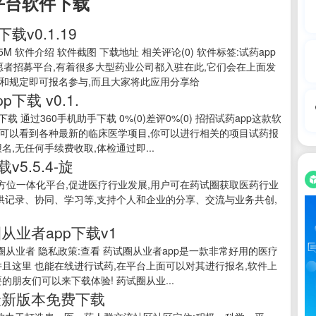
平台软件下载
v0.1.19
55M 软件介绍 软件截图 下载地址 相关评论(0) 软件标签:试药app
志愿者招募平台,有着很多大型药业公司都入驻在此,它们会在上面发
和规定即可报名参与,而且大家将此应用分享给
载 v0.1.
全下载 通过360手机助手下载 0%(0)差评0%(0) 招招试药app这款软
可以看到各种最新的临床医学项目,你可以进行相关的项目试药报
,无任何手续费收取,体检通过即...
5.5.4-旋
药全方位一体化平台,促进医疗行业发展,用户可在药试圈获取医药行业
供记录、协同、学习等,支持个人和企业的分享、交流与业务共创,
.
业者app下载v1
药试圈从业者 隐私政策:查看 药试圈从业者app是一款非常好用的医疗
且这里 也能在线进行试药,在平台上面可以对其进行报名,软件上
朋友们可以来下载体验! 药试圈从业...
5最新版本免费下载